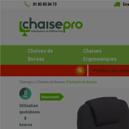
01 85 85 04 73
Env
Chaises de
Chaises
Bureau
Ergonomiques
Profitez des sold
Chaisepro
Chaises de Bureau
Fauteuils de Bureau
Nouveauté
Utilisation
quotidienne
8
heures