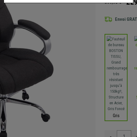
229
399,90 €
Envoi GRA
Gris
-