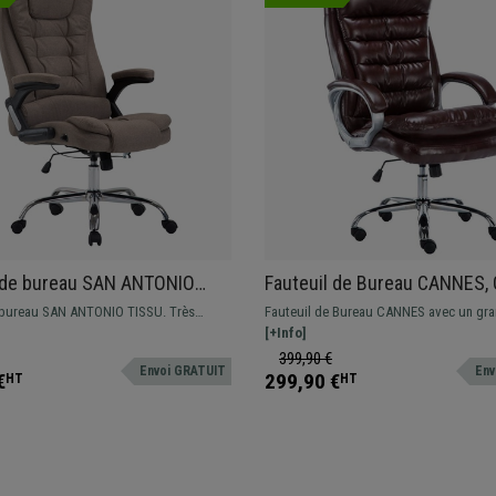
l de bureau SAN ANTONIO
Fauteuil de Bureau CANNES,
rand rembourrage, Résistant
rembourrage, Résistant jusq
 bureau SAN ANTONIO TISSU. Très
Fauteuil de Bureau CANNES avec un gr
150 kg, Taupe
kg, Cuir, Bordeaux
avec un grand rembourrage et revêtement
rembourrage, revêtement en cuir synthét
[+Info]
ponible en différentes couleurs.
disponible en différentes couleurs. Résistant
399,90 €
Envoi GRATUIT
Env
jusqu'à 150 kg
€
299,90 €
HT
HT