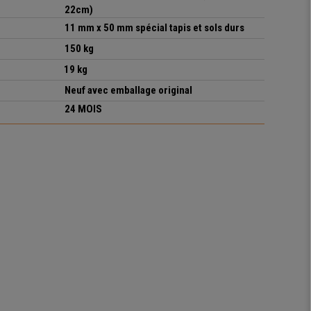
22cm)
11 mm x 50 mm spécial tapis et sols durs
1
5
0
kg
19 kg
Neuf avec emballage original
24 MOIS