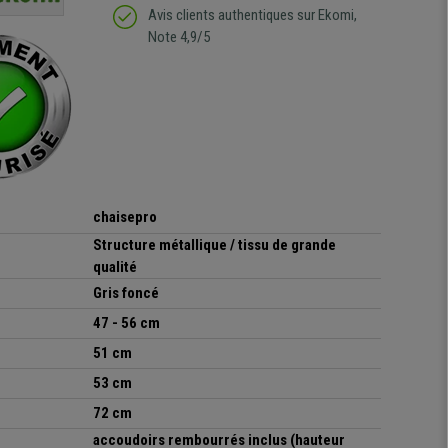
regrette pas mon achat.
de l'achat de ce bureau
Avis clients authentiques sur Ekomi,
de belle qualité
Note 4,9/5
chaisepro
Structure métallique / tissu de grande
qualité
Gris foncé
47 -
56
cm
51
cm
53
cm
72
cm
accoudoirs rembourrés inclus (hauteur