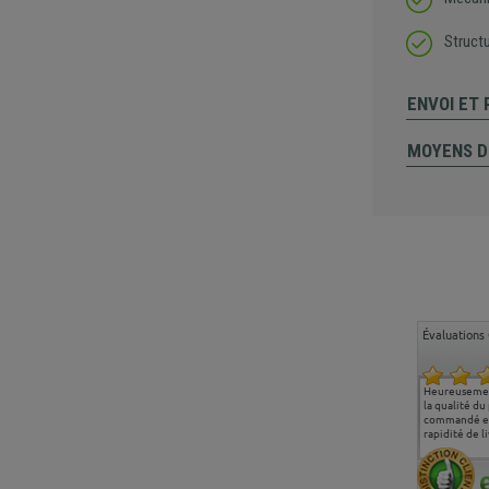
Struct
ENVOI ET
MOYENS D
Évaluations 
Ma deuxième commande
Entière satisfaction tant
Heureusemen
chez chaisepro, je tenais
sur le produit que sur les
la qualité du
à féliciter l'équipe qui
délais de livraison, et
commandé et
m'a toujours bien
surtout l'accueil
rapidité de li
conseillé, très
téléphonique compétent
aimablement je
et agréable.
recommande vivement