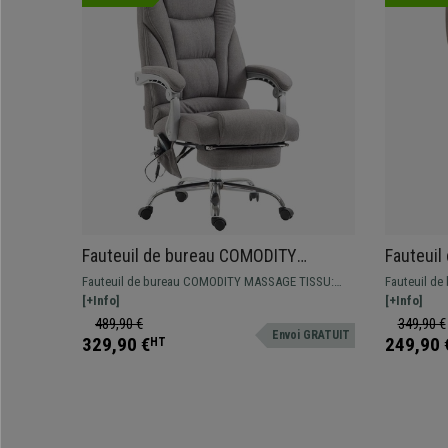
Fauteuil de bureau COMODITY
Fauteui
MASSAGE TISSU, Repose-pieds
TISSU, G
Fauteuil de bureau COMODITY MASSAGE TISSU:
Fauteuil de
Extensible, Fonction massage, Gris
jusqu'à 
avec fonction de massage, inclinable et avec repose-
[+Info]
résistant, 
[+Info]
clair
pieds extensible. Si vous recherchez confort et
en tissu dis
489,90 €
349,90 €
Envoi GRATUIT
qualité, ce fauteuil est fait pour vous.
329,90 €
249,90 
HT