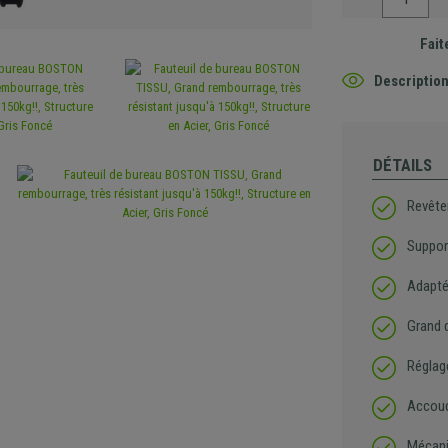
Fait
Description
DÉTAILS
Revête
Suppor
Adapté
Grand 
Réglage
Accoud
Mécani