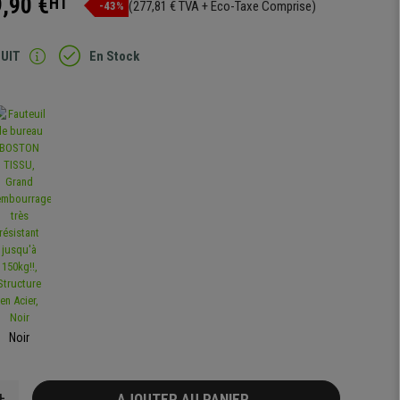
,90 €
HT
(277,81 € TVA + Eco-Taxe Comprise)
-43%
TUIT
En Stock
Noir
+
AJOUTER AU PANIER