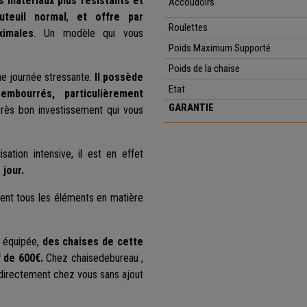
 matériaux plus résistants et
Accoudoirs
teuil normal
,
et offre par
Roulettes
ximales
. Un modèle qui vous
Poids Maximum Supporté
Poids de la chaise
ne journée stressante.
Il possède
Etat
mbourrés, particulièrement
GARANTIE
 très bon investissement qui vous
ation intensive, il est en effet
 jour.
ient tous les éléments en matière
t équipée,
des chaises de cette
f de 600€.
Chez chaisedebureau ,
 directement chez vous sans ajout