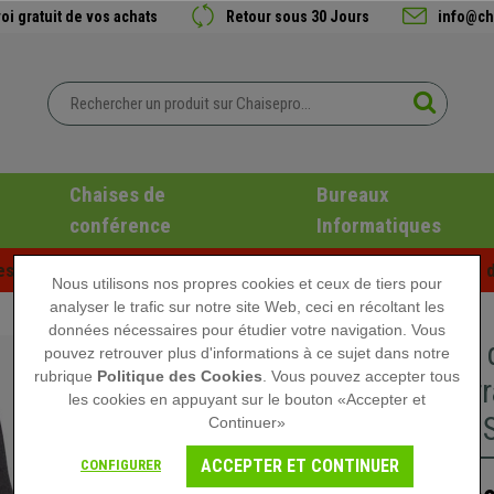
oi gratuit de vos achats
Retour sous 30 Jours
info@ch
Chaises de
Bureaux
conférence
Informatiques
es d'été chez Chaisepro ! Des réductions exclusives pour une d
Nous utilisons nos propres cookies et ceux de tiers pour
analyser le trafic sur notre site Web, ceci en récoltant les
données nécessaires pour étudier votre navigation. Vous
Fauteuil
pouvez retrouver plus d'informations à ce sujet dans notre
rubrique
Politique des Cookies
. Vous pouvez accepter tous
rembourra
les cookies en appuyant sur le bouton «Accepter et
150kg!!, 
Continuer»
ACCEPTER ET CONTINUER
CONFIGURER