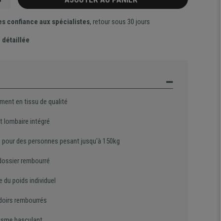
es confiance aux spécialistes
, retour sous 30 jours
 détaillée
ment en tissu de qualité
t lombaire intégré
 pour des personnes pesant jusqu'à 150kg
dossier rembourré
 du poids individuel
oirs rembourrés
sme basculant