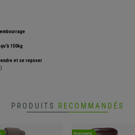
rembourrage
squ’à 150kg
endre et se reposer
)
PRODUITS
RECOMMANDÉS
é
Nouveauté