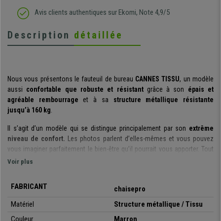
Avis clients authentiques sur Ekomi, Note 4,9/5
Description
détaillée
Nous vous présentons le fauteuil de bureau
CANNES TISSU
, un modèle
aussi
confortable que robuste et résistant
grâce à son
épais et
agréable rembourrage
et à sa
structure métallique résistante
jusqu’à 160 kg
.
Il s’agit d’un modèle qui se distingue principalement par son
extrême
niveau de confort.
Les photos parlent d’elles-mêmes et vous pouvez
vous imaginer parfaitement le bien-être qu’il pourrait vous apporter. Tout
ceci est grâce au
double rembourrage de l’assise et du dossier
qui
Voir plus
est doté également d’un
appui-tête intégré
, pour maintenir un posture
correcte et confortable.
FABRICANT
chaisepro
Soulignons également son
mécanisme basculant
, permettant une
Matériel
Structure métallique / Tissu
meilleure liberté de mouvement et flexibilité, en effet vous pouvez activer
Couleur
Marron
ou désactiver le balancement facilement avec un levier prévu à cet effet.