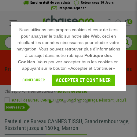
Envoi gratuit de vos achats
Retour sous 30 Jours
info@chaisepro.fr
0
Nous utilisons nos propres cookies et ceux de tiers
pour analyser le trafic sur notre site Web, ceci en
récoltant les données nécessaires pour étudier votre
navigation. Vous pouvez retrouver plus d'informations
à ce sujet dans notre rubrique
Politique des
Cookies
. Vous pouvez accepter tous les cookies en
appuyant sur le bouton «Accepter et Continuer»
Profitez des soldes d'été chez Chaisepro ! Des réductions 
exclusives pour une durée limitée - 
Voir l'offre
 -
ACCEPTER ET CONTINUER
CONFIGURER
Chaisepro
Chaises de Bureau
Fauteuils de Bureau
Nouveauté
Fauteuil de Bureau CANNES TISSU, Grand rembourrage,
Résistant jusqu'à 160 kg, Marron