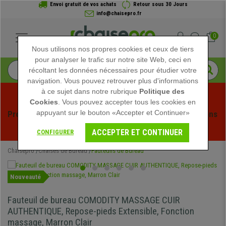
Envoi gratuit de vos achats
Retour sous 30 Jours
info@chaisepro.fr
0
Nous utilisons nos propres cookies et ceux de tiers
pour analyser le trafic sur notre site Web, ceci en
récoltant les données nécessaires pour étudier votre
navigation. Vous pouvez retrouver plus d'informations
à ce sujet dans notre rubrique
Politique des
Cookies
. Vous pouvez accepter tous les cookies en
appuyant sur le bouton «Accepter et Continuer»
Profitez des soldes d'été chez Chaisepro ! Des réductions 
exclusives pour une durée limitée - 
Voir l'offre
 -
ACCEPTER ET CONTINUER
CONFIGURER
Chaisepro
Chaises de Bureau
Fauteuils de Bureau
Nouveauté
Fauteuil de bureau COMODITY MASSAGE CUIR
AUTHENTIQUE, Repose-pieds Extensible, Fonction
massage, Marron Clair