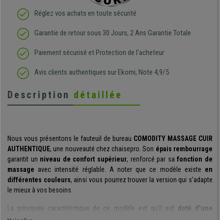
Réglez vos achats en toute sécurité
Garantie de retour sous 30 Jours, 2 Ans Garantie Totale
Paiement sécurisé et Protection de l'acheteur
Avis clients authentiques sur Ekomi, Note 4,9/5
Description
détaillée
Nous vous présentons le fauteuil de bureau
COMODITY MASSAGE CUIR
AUTHENTIQUE
, une nouveauté chez chaisepro. Son
épais rembourrage
garantit un
niveau de confort supérieur
, renforcé par sa
fonction de
massage
avec intensité réglable. A noter que ce modèle existe
en
différentes couleurs
, ainsi vous pourrez trouver la version qui s’adapte
le mieux à vos besoins.
La principale caractéristique de ce modèle est qu’il est
doté d’une
fonction de massage
: plus qu’un fauteuil de bureau, il s’agit là d’un