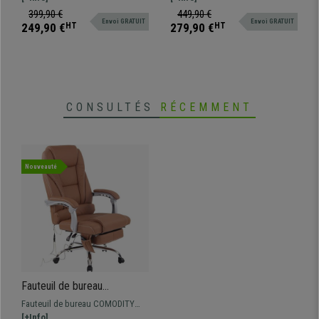
Blanc
extensible. Si vous recherchez
et cuir synthétique de grande
399,90 €
449,90 €
Envoi GRATUIT
Envoi GRATUIT
confort et qualité, ce fauteuil est
qualité disponible en différentes
249,90 €
HT
279,90 €
HT
fait pour vous.
couleurs.
CONSULTÉS
RÉCEMMENT
Nouveauté
Fauteuil de bureau
COMODITY MASSAGE CUIR
Fauteuil de bureau COMODITY
AUTHENTIQUE, Repose-
MASSAGE CUIR AUTHENTIQUE :
[+Info]