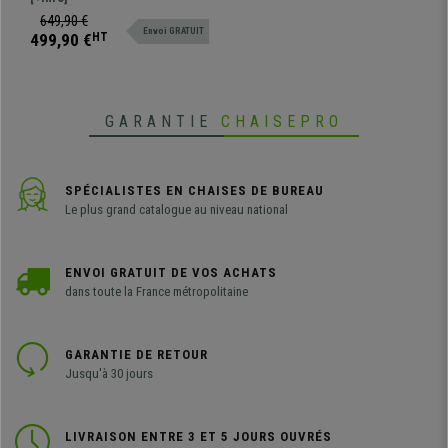
pieds Extensible, Fonction
avec fonction de massage,
649,90 €
massage, Marron Clair
Envoi GRATUIT
inclinable et avec repose-pieds
499,90 €
HT
extensible. Si vous recherchez
confort et qualité, ce fauteuil est
fait pour vous.
GARANTIE
CHAISEPRO
SPÉCIALISTES EN CHAISES DE BUREAU
Le plus grand catalogue au niveau national
ENVOI GRATUIT DE VOS ACHATS
dans toute la France métropolitaine
GARANTIE DE RETOUR
Jusqu'à 30 jours
LIVRAISON ENTRE 3 ET 5 JOURS OUVRÉS