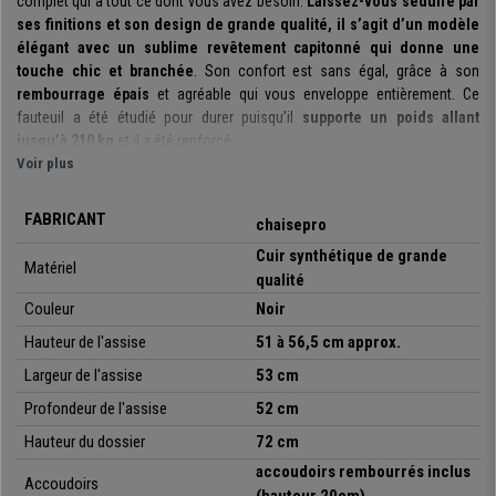
complet qui a tout ce dont vous avez besoin.
Laissez-vous séduire par
ses finitions et son design de grande qualité, il s’agit d’un modèle
élégant avec un sublime revêtement capitonné qui donne une
touche chic et branchée
. Son confort est sans égal, grâce à son
rembourrage épais
et agréable qui vous enveloppe entièrement. Ce
fauteuil a été étudié pour durer puisqu’il
supporte un poids allant
jusqu’à 210 kg
et il a été renforcé.
Voir plus
Elle est dotée d’un
mécanisme basculant ajustable individuellement
en fonction du poids corporel
, un vrai plus à prendre en compte. Vous
FABRICANT
chaisepro
pourrez en effet incliner la chaise à vos souhaits pour vous relaxer. Ce
Cuir synthétique de
grande
mécanisme vous
fait bénéficier de 2 choix de position
: vous activez
Matériel
qualité
un
système exclusif à balancement
en actionnant le levier vers
l’extérieur du siège, la chaise redevient fixe en effectuant l’action à
Couleur
Noir
l’inverse. Vous pouvez également
régler la dureté ou tension
avec
Hauteur de l'assise
51 à 56,5 cm approx.
laquelle vous inclinez le fauteuil en utilisant la poignée située en dessous
de la chaise.
Largeur de l'assise
53
cm
Profondeur de l'assise
52
cm
Son assise est grande et confortable avec un design ergonomique
pour obtenir une posture correcte sans éprouver de fatigue. Vous vous
Hauteur du dossier
72
cm
laisserez séduire par
l’épaisseur de son rembourrage : 12 cm
. Une
accoudoirs rembourrés inclus
Accoudoirs
caractéristique surprenante qui vous apporte un confort absolu marquant