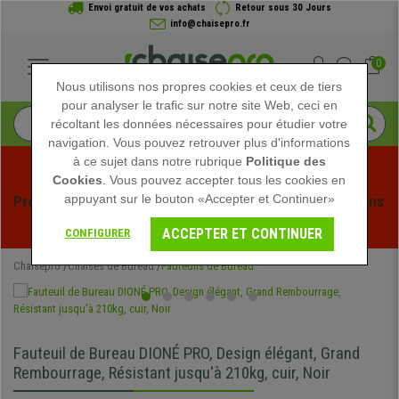
Envoi gratuit de vos achats
Retour sous 30 Jours
info@chaisepro.fr
0
Nous utilisons nos propres cookies et ceux de tiers
pour analyser le trafic sur notre site Web, ceci en
récoltant les données nécessaires pour étudier votre
navigation. Vous pouvez retrouver plus d'informations
à ce sujet dans notre rubrique
Politique des
Cookies
. Vous pouvez accepter tous les cookies en
appuyant sur le bouton «Accepter et Continuer»
Profitez des soldes d'été chez Chaisepro ! Des réductions 
exclusives pour une durée limitée - 
Voir l'offre
 -
ACCEPTER ET CONTINUER
CONFIGURER
Chaisepro
Chaises de Bureau
Fauteuils de Bureau
Fauteuil de Bureau DIONÉ PRO, Design élégant, Grand
Rembourrage, Résistant jusqu'à 210kg, cuir, Noir