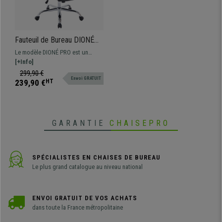
Fauteuil de Bureau DIONÉ
PRO, Design élégant, Grand
Le modèle DIONÉ PRO est un
Rembourrage, Résistant
fauteuil de bureau parfait. Il se
[+Info]
jusqu'à 210kg, cuir, Noir
distingue par son confort absolu
299,90 €
Envoi GRATUIT
avec un rembourrage d'environ
239,90 €
HT
12cm, son design élégant avec ses
coutures et sa grande robustesse:
jusqu'à 170kg. Une grande
opportunité !
GARANTIE
CHAISEPRO
SPÉCIALISTES EN CHAISES DE BUREAU
Le plus grand catalogue au niveau national
ENVOI GRATUIT DE VOS ACHATS
dans toute la France métropolitaine