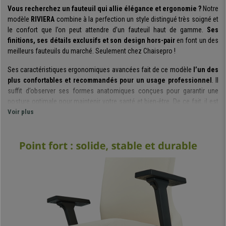
Vous recherchez un fauteuil qui allie élégance et ergonomie ?
Notre
modèle
RIVIERA
combine à la perfection un style distingué très soigné et
le confort que l’on peut attendre d’un fauteuil haut de gamme.
Ses
finitions, ses détails exclusifs et son design hors-pair
en font un des
meilleurs fauteuils du marché. Seulement chez Chaisepro !
Ses caractéristiques ergonomiques avancées fait de ce modèle
l’un des
plus confortables et recommandés pour un usage professionnel
. Il
suffit d’observer ses formes anatomiques conçues pour garantir une
posture optimale pour maintenir votre santé et bien-être. De ce fait, il est
recommandé pour une utilisation intensive de plus de 8 heures par
Voir plus
jour
, vous pourrez donc l’utiliser en toute confiance et tranquillité.
L'élément clé de ce modèle est son large dossier avec appui-tête
intégré.
Son ergonomie a été particulièrement étudiée afin de préserver
une position corporelle adéquate et garantir votre bien être. La courbure
de la zone lombaire protègera efficacement votre dos, un détail qui fera
toute la différence lors d’une utilisation prolongée.
D’un point de vue
esthétique,
le
design
a particulièrement été soigné
avec des
détails
exclusifs
.
Ce fauteuil dispose d’un mécanisme d'inclinaison synchrone exclusif,