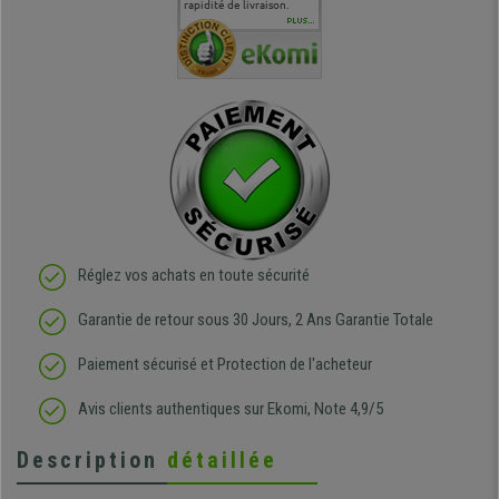
en
surtout l'accueil
rapidité de livraison.
J'ai pu comparer avec des
abîmé) tou
téléphonique compétent
sièges que l'on trouve
oeuvre po
PLUS...
e
et agréable.
dans les grandes surfaces
ce produit
ivement
de l'aménagement et ne
meilleurs 
regrette pas mon achat.
de l'achat
de belle q
Réglez vos achats en toute sécurité
Garantie de retour sous 30 Jours, 2 Ans Garantie Totale
Paiement sécurisé et Protection de l'acheteur
Avis clients authentiques sur Ekomi, Note 4,9/5
Description
détaillée