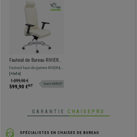
•
Structure en métal chromé
• Accoudoirs rembourrés réglables en 3D (hauteur, profondeur et angle)
•
Revêtement en cuir 100% véritable
• Piètement et détails en métal chromé
Fauteuil de Bureau RIVIERA,
Design Unique, Ergonomie
Fauteuil haut-de-gamme RIVIERA,
Optimale, Cuir Authentique
ergonomie optimale, matériaux de
[+Info]
Blanc
premier choix, revêtement en cuir
1.099,90 €
Envoi GRATUIT
100% authentique
599,90 €
HT
GARANTIE
CHAISEPRO
SPÉCIALISTES EN CHAISES DE BUREAU