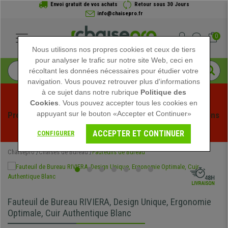
Envoi gratuit de vos achats
Retour sous 30 Jours
info@chaisepro.fr
0
Nous utilisons nos propres cookies et ceux de tiers
pour analyser le trafic sur notre site Web, ceci en
récoltant les données nécessaires pour étudier votre
navigation. Vous pouvez retrouver plus d'informations
à ce sujet dans notre rubrique
Politique des
Cookies
. Vous pouvez accepter tous les cookies en
appuyant sur le bouton «Accepter et Continuer»
Profitez des soldes d'été chez Chaisepro ! Des réductions 
exclusives pour une durée limitée - 
Voir l'offre
 -
ACCEPTER ET CONTINUER
CONFIGURER
Chaisepro
Chaises de Bureau
Fauteuils de Bureau
Fauteuil de Bureau RIVIERA, Design Unique, Ergonomie
Optimale, Cuir Authentique Blanc