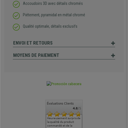
Accoudoirs 3D avec détails chromés
Piétement, pyramidal en métal chromé
Qualité optimale, détails exclusifs
ENVOI ET RETOURS
MOYENS DE PAIEMENT
Évaluations Clients
4.8
/5
commande
Entière satisfaction tant
Heureusement surpris de
Siege confortable qui
service cl
 je tenais
sur le produit que sur les
la qualité du produit
correspond à mes
bien qu'a
uipe qui
délais de livraison, et
commandé et de la
attentes et mes besoins.
problème 