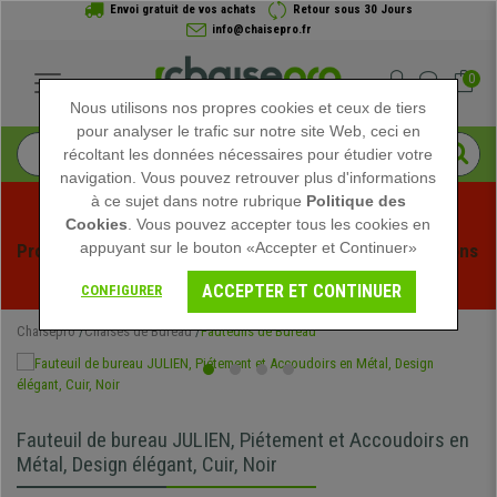
Envoi gratuit de vos achats
Retour sous 30 Jours
info@chaisepro.fr
0
Nous utilisons nos propres cookies et ceux de tiers
pour analyser le trafic sur notre site Web, ceci en
récoltant les données nécessaires pour étudier votre
navigation. Vous pouvez retrouver plus d'informations
à ce sujet dans notre rubrique
Politique des
Cookies
. Vous pouvez accepter tous les cookies en
appuyant sur le bouton «Accepter et Continuer»
Profitez des soldes d'été chez Chaisepro ! Des réductions 
exclusives pour une durée limitée - 
Voir l'offre
 -
ACCEPTER ET CONTINUER
CONFIGURER
Chaisepro
Chaises de Bureau
Fauteuils de Bureau
Fauteuil de bureau JULIEN, Piétement et Accoudoirs en
Métal, Design élégant, Cuir, Noir