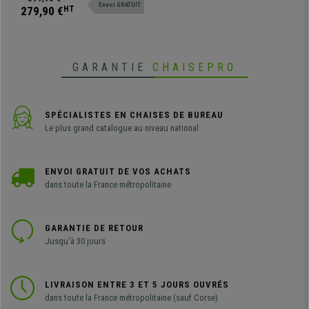
Envoi GRATUIT
intégré, il est basculant et avec
279,90 €
HT
revêtement en EcoCuir
GARANTIE
CHAISEPRO
SPÉCIALISTES EN CHAISES DE BUREAU
Le plus grand catalogue au niveau national
ENVOI GRATUIT DE VOS ACHATS
dans toute la France métropolitaine
GARANTIE DE RETOUR
Jusqu'à 30 jours
LIVRAISON ENTRE 3 ET 5 JOURS OUVRÉS
dans toute la France métropolitaine (sauf Corse)