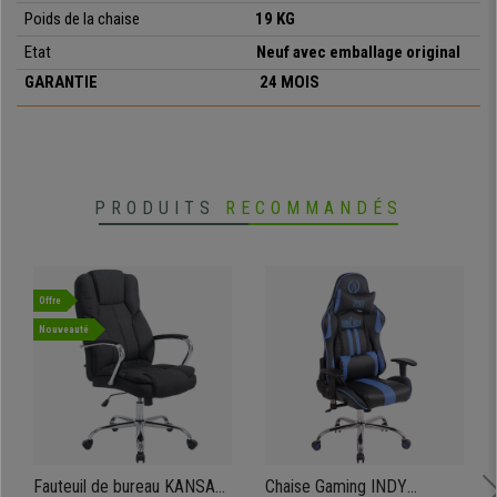
•
Roulettes adaptées à tout type de surfaces
Poids de la chaise
19
KG
Etat
Neuf avec emballage original
GARANTIE
24 MOIS
PRODUITS
RECOMMANDÉS
Offre
Nouveauté
Fauteuil de bureau KANSAS
Chaise Gaming INDY