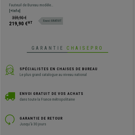
résistant jusqu'à 150kg!!
Fauteuil de Bureau modèle
Grande qualité, fabriqué en
KANSAS Grande résistance
[+Info]
acier et cuir, Marron
jusqu'à 150kg! Un design qui
359,90 €
Envoi GRATUIT
impressionne et un confort
219,90 €
HT
unique.
GARANTIE
CHAISEPRO
SPÉCIALISTES EN CHAISES DE BUREAU
Le plus grand catalogue au niveau national
ENVOI GRATUIT DE VOS ACHATS
dans toute la France métropolitaine
GARANTIE DE RETOUR
Jusqu'à 30 jours