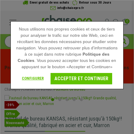
Envoi gratuit de vos achats
Retour sous 30 Jours
info@chaisepro.fr
0
Nous utilisons nos propres cookies et ceux de tiers
pour analyser le trafic sur notre site Web, ceci en
récoltant les données nécessaires pour étudier votre
navigation. Vous pouvez retrouver plus d'informations
à ce sujet dans notre rubrique
Politique des
Cookies
. Vous pouvez accepter tous les cookies en
appuyant sur le bouton «Accepter et Continuer»
Profitez des soldes d'été chez Chaisepro ! Des réductions 
exclusives pour une durée limitée - 
Voir l'offre
 -
ACCEPTER ET CONTINUER
CONFIGURER
Chaisepro
Chaises de Bureau
Fauteuils de Bureau
-39%
Offre
Fauteuil de bureau KANSAS, résistant jusqu'à 150kg!!
Nouveauté
Grande qualité, fabriqué en acier et cuir, Marron