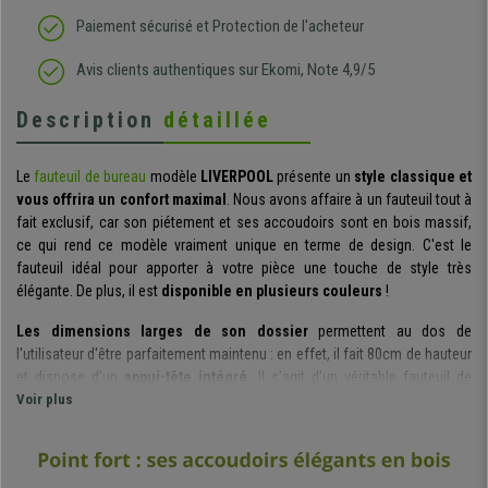
Paiement sécurisé et Protection de l'acheteur
Avis clients authentiques sur Ekomi, Note 4,9/5
Description
détaillée
Le
fauteuil de bureau
modèle
LIVERPOOL
présente un
style classique et
vous offrira un confort maximal
. Nous avons affaire à un fauteuil tout à
fait exclusif, car son piétement et ses accoudoirs sont en bois massif,
ce qui rend ce modèle vraiment unique en terme de design. C'est le
fauteuil idéal pour apporter à votre pièce une touche de style très
élégante. De plus, il est
disponible en plusieurs couleurs
!
Les dimensions larges de son dossier
permettent au dos de
l'utilisateur d'être parfaitement maintenu : en effet, il fait 80cm de hauteur
et dispose d’un
appui-tête intégré
. Il s’agit d’un véritable fauteuil de
bureau, dans lequel votre confort sera optimal.
Voir plus
Ce siège dispose d’un
mécanisme d'inclinaison basculant
qui
comprend un système d'équilibrage exclusif. Cette fonctionnalité offre
une plus grande liberté de mouvement, sans compter que la