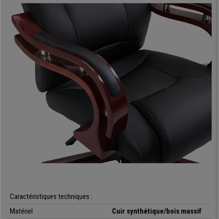
dureté/tension de l’inclinaison peut également s’ajuster à votre guise.
Le rembourrage de ce fauteuil est particulièrement épais pour un
confort absolu
. Il s’agit d’un matériau très moelleux qui ne se tassera ni
ne cèdera avec le temps, car il est conçu pour supporter une utilisation
quotidienne intensive. Le revêtement quant à lui est en
cuir synthétique
de grande qualité, très résistant et facile d’entretien
.
Son piétement et ses accoudoirs sont en bois massif
, ce qui
représente l'une des caractéristiques les plus remarquables de ce
modèle, car il n'est pas habituel de trouver ce type de matériau dans des
sièges de bureau. De plus, les accoudoirs présentent des inserts en cuir
rembourrés, ce qui est très apprécié en terme de confort.
Les matériaux utilisés pour la fabrication de ce fauteuil sont
particulièrement robustes
: nous avons affaire à un siège de bureau
conçu pour durer de nombreuses années. De plus,
il peut supporter un
poids jusqu’à 140 kg
, ce qui supérieur à ce que les modèles de ce type
peuvent généralement supporter.
Caractéristiques techniques :
Il convient également de mentionner que
ses roulettes sont adaptées à
Matériel
Cuir synthétique/bois massif
tout type de sols
: vous pourrez donc utiliser ce fauteuil sur sols