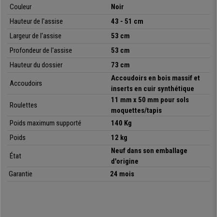
Couleur
Noir
moquette comme sur parquet en toute tranquillité.
Hauteur de l'assise
43 - 51 cm
Un fauteuil aussi exclusif, confortable et avec ce niveau de qualité
dépasse largement les 300€ dans d’autres boutiques. Chez Chaisepro,
Largeur de l'assise
53 cm
nous vous l'offrons à un prix incroyable, avec la garantie la plus complète
Profondeur de l'assise
53 cm
et un service personnalisé !
Hauteur du dossier
73 cm
Accoudoirs en bois massif et
Accoudoirs
inserts en cuir synthétique
•
Design classique très élégant
11 mm x 50 mm pour sols
• Mécanisme d'inclinaison basculant
Roulettes
moquettes/tapis
•
Piétement et accoudoir en bois massif
• Dossier et assise larges, excellent rembourrage
Poids maximum supporté
140 Kg
•
Revêtement en cuir synthétique de qualité
Poids
12 kg
Neuf dans son emballage
État
d'origine
Garantie
24 mois