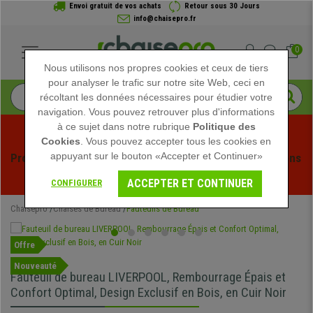
Envoi gratuit de vos achats
Retour sous 30 Jours
info@chaisepro.fr
0
Nous utilisons nos propres cookies et ceux de tiers
pour analyser le trafic sur notre site Web, ceci en
récoltant les données nécessaires pour étudier votre
navigation. Vous pouvez retrouver plus d'informations
à ce sujet dans notre rubrique
Politique des
Cookies
. Vous pouvez accepter tous les cookies en
appuyant sur le bouton «Accepter et Continuer»
Profitez des soldes d'été chez Chaisepro ! Des réductions 
exclusives pour une durée limitée - 
Voir l'offre
 -
ACCEPTER ET CONTINUER
CONFIGURER
Chaisepro
Chaises de Bureau
Fauteuils de Bureau
Offre
Nouveauté
Fauteuil de bureau LIVERPOOL, Rembourrage Épais et
Confort Optimal, Design Exclusif en Bois, en Cuir Noir