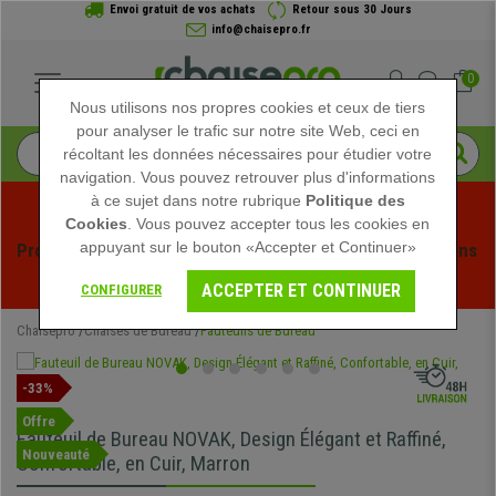
Envoi gratuit de vos achats
Retour sous 30 Jours
info@chaisepro.fr
0
Nous utilisons nos propres cookies et ceux de tiers
pour analyser le trafic sur notre site Web, ceci en
récoltant les données nécessaires pour étudier votre
navigation. Vous pouvez retrouver plus d'informations
à ce sujet dans notre rubrique
Politique des
Cookies
. Vous pouvez accepter tous les cookies en
appuyant sur le bouton «Accepter et Continuer»
Profitez des soldes d'été chez Chaisepro ! Des réductions 
exclusives pour une durée limitée - 
Voir l'offre
 -
ACCEPTER ET CONTINUER
CONFIGURER
Chaisepro
Chaises de Bureau
Fauteuils de Bureau
-33%
Offre
Fauteuil de Bureau NOVAK, Design Élégant et Raffiné,
Nouveauté
Confortable, en Cuir, Marron