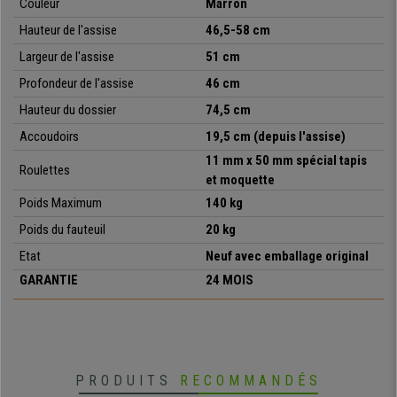
Couleur
Marron
durabilité
pour faire de ce dernier un
modèle parfaitement adapté pour
Hauteur de l'assise
46,5-58 cm
une utilisation intensive professionnelle
.
Largeur de l'assise
51 cm
•
Design élégant
Profondeur de l'assise
46 cm
• Cuir synthétique facile à entretenir
•
Dossier haut avec appui-tête intégré
Hauteur du dossier
74,5 cm
• Mécanisme basculant réglable
Accoudoirs
19,5 cm (depuis l'assise)
•
Adapté pour une utilisation jusqu’à 8 heures par jour
11 mm x 50 mm spécial tapis
• Assise large agréable au touché et rembourrée, dossier haut
Roulettes
et moquette
•
Assise avec double rembourrage, grand confort
• Piétement stable et résistant
Poids Maximum
14
0
kg
•
Accoudoirs design
Poids du fauteuil
20
kg
Etat
Neuf avec emballage original
GARANTIE
24 MOIS
PRODUITS
RECOMMANDÉS