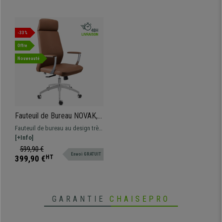
-33%
Offre
Nouveauté
Fauteuil de Bureau NOVAK,
Design Élégant et Raffiné,
Fauteuil de bureau au design très
Confortable, en Cuir, Marron
élégant. Il se distingue par son
[+Info]
haut dossier avec appui-tête
599,90 €
Envoi GRATUIT
intégré. Très bon rapport qualité
399,90 €
HT
prix !
GARANTIE
CHAISEPRO