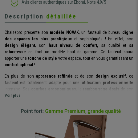
Avis clients authentiques sur Ekomi, Note 4,9/5
Description
détaillée
Chaisepro présente son
modèle NOVAK
, un fauteuil de bureau
digne
des espaces les plus prestigieux
et sophistiqués ! En effet, son
design élégant
, son
haut niveau de confort,
sa qualité et
sa
robustesse
en font un modèle haut de gamme. Ce fauteuil saura
apporter une
touche de style
votre espace, tout en vous garantissant un
confort optimal
!
En plus de son
apparence raffinée
et de son
design exclusif
, ce
fauteuil est totalement adapté pour une
utilisation professionnelle
intensive. Ses
courbes ergonomiques
, le
rembourrage épais
de son
assise et de son dossier, ainsi que ses
Voir plus
bords arrondis
, vous
garantissent un confort exceptionnel.
Le
dossier haut du siège
en fait un modèle adapté aux personnes de
grande taille. Les personnes de taille moyenne apprécieront les
dimensions du produit
, qui leur garantiront une plus grande
liberté de
mouvement
. L
’appui-tête intégré
offrira un soutien complémentaire et