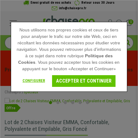
Envoi gratuit de vos achats
Retour sous 30 Jours
info@chaisepro.fr
0
Nous utilisons nos propres cookies et ceux de tiers
pour analyser le trafic sur notre site Web, ceci en
récoltant les données nécessaires pour étudier votre
navigation. Vous pouvez retrouver plus d'informations
à ce sujet dans notre rubrique
Politique des
Cookies
. Vous pouvez accepter tous les cookies en
appuyant sur le bouton «Accepter et Continuer»
Profitez des soldes d'été chez Chaisepro ! Des réductions 
exclusives pour une durée limitée - 
Voir l'offre
 -
ACCEPTER ET CONTINUER
CONFIGURER
Chaisepro
Spéciaux
Offre
Lot de 2 Chaises Visiteur EMMA, Confortable,
Polyvalente et Empilable, Gris Foncé