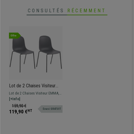
CONSULTÉS
RÉCEMMENT
Offre
Lot de 2 Chaises Visiteur
EMMA, Confortable,
Lot de 2 Chaises Visiteur EMMA,
Polyvalente et Empilable,
un modèle au design exclusif,
[+Info]
Gris Foncé
parfaite si vous recherchez une
159,90 €
Envoi GRATUIT
chaise pour votre extérieur et
119,90 €
HT
votre intérieur.