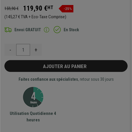
119,90 €
HT
159,90 €
-25%
(145,27 € TVA + Eco-Taxe Comprise)
Envoi GRATUIT
En Stock
-
+
AJOUTER AU PANIER
Faites confiance aux spécialistes
, retour sous 30 jours
Utilisation Quotidienne 4
heures