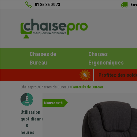
01 85 85 04 73
Env
Chaises de
Chaises
Bureau
Ergonomiques
Profitez des sold
Chaisepro
Chaises de Bureau
Fauteuils de Bureau
Nouveauté
Utilisation
quotidienne
8
heures