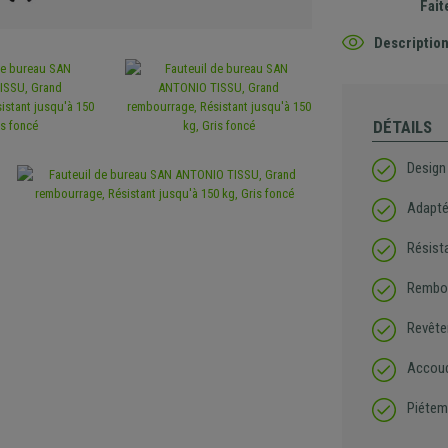
Fait
Description
DÉTAILS
Design 
Adapté 
Résist
Rembou
Revête
Accoud
Piétem