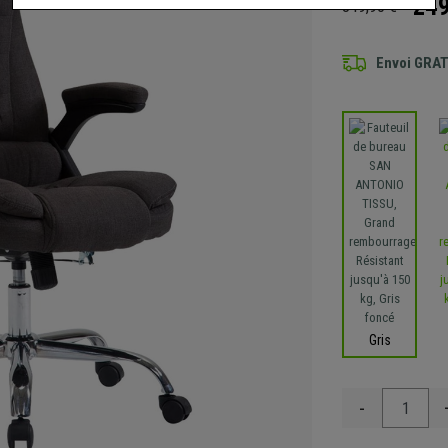
249
349,90 €
Envoi GRA
Gris
-