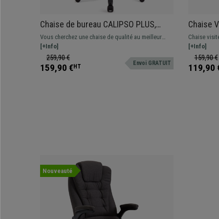
Chaise de bureau CALIPSO PLUS,
Chaise V
Dossier et Accoudoirs Ajustables,
Design E
Vous cherchez une chaise de qualité au meilleur
Chaise visi
robuste, En Tissu Gris
Crème
prix? Ce modèle vous offre un confort supérieur au
[+Info]
modèle uniq
[+Info]
quotidien. Disponible en différentes couleurs
tissu
259,90 €
159,90 €
Envoi GRATUIT
159,90 €
119,90 
HT
Nouveauté