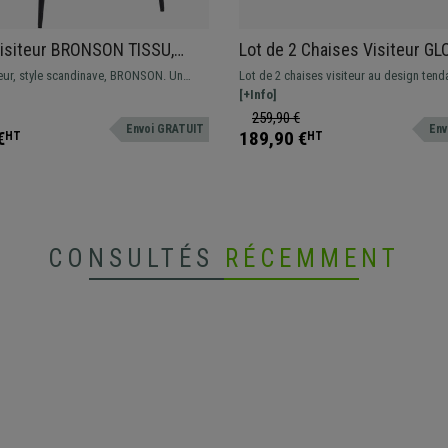
isiteur BRONSON TISSU,
Lot de 2 Chaises Visiteur GL
xclusif, Structure en Bois,
Elégance et Confort, Pieds
teur, style scandinave, BRONSON. Un
Lot de 2 chaises visiteur au design ten
Métalliques Dorés, en Velour
ue, disponible en cuir synthétique ou
rembourrage épais et fabriquées avec d
[+Info]
matériaux de première qualité.
259,90 €
Envoi GRATUIT
Env
€
189,90 €
HT
HT
CONSULTÉS
RÉCEMMENT