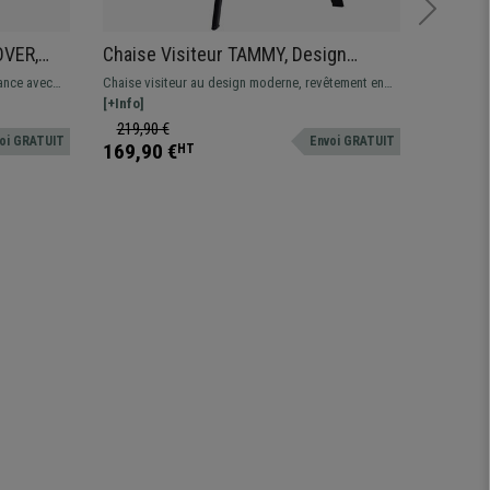
OVER,
Chaise Visiteur TAMMY, Design
Fauteu
Contemporain, en Tissu Velours
MASSAG
dance avec
Chaise visiteur au design moderne, revêtement en
Fauteuil
s Bleu
Côtelé Bleu
Extens
es
tissu velous côtelé. Fonctionnelle et disponible en
[+Info]
avec fonc
[+Info]
plusieurs couleurs.
pieds exte
219,90 €
489,90
oi GRATUIT
Envoi GRATUIT
qualité, c
169,90 €
329,90
HT