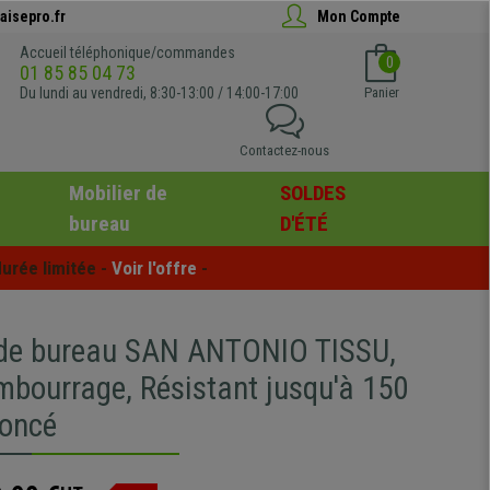
aisepro.fr
Mon Compte
Accueil téléphonique/commandes
0
01 85 85 04 73
Du lundi au vendredi, 8:30-13:00 / 14:00-17:00
Panier
Contactez-nous
Mobilier de
SOLDES
bureau
D'ÉTÉ
urée limitée - 
Voir l'offre
 -
 de bureau SAN ANTONIO TISSU,
mbourrage, Résistant jusqu'à 150
foncé