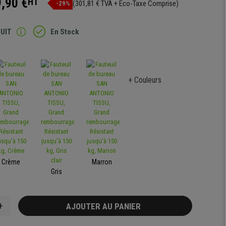
,90 €
HT
(301,81 € TVA + Eco-Taxe Comprise)
-29%
TUIT
En Stock
+ Couleurs
Crème
Marron
Gris
+
AJOUTER AU PANIER