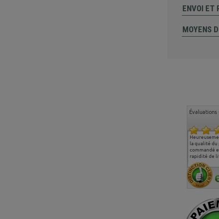
ENVOI ET
MOYENS D
Évaluations 
Ma deuxième commande
Entière satisfaction tant
Heureusemen
chez chaisepro, je tenais
sur le produit que sur les
la qualité du
à féliciter l'équipe qui
délais de livraison, et
commandé et
m'a toujours bien
surtout l'accueil
rapidité de li
conseillé, très
téléphonique compétent
aimablement je
et agréable.
recommande vivement