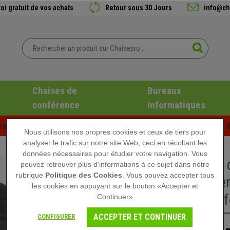
oi gratuit de vos achats
Retour sous 30 Jours
info@ch
Chaises de
Bureaux
conférence
Informatiques
es d'été chez Chaisepro ! Des réductions exclusives pour une d
Nous utilisons nos propres cookies et ceux de tiers pour
analyser le trafic sur notre site Web, ceci en récoltant les
données nécessaires pour étudier votre navigation. Vous
Fauteuil
pouvez retrouver plus d'informations à ce sujet dans notre
rubrique
Politique des Cookies
. Vous pouvez accepter tous
Grand re
les cookies en appuyant sur le bouton «Accepter et
kg, Gris 
Continuer»
ACCEPTER ET CONTINUER
CONFIGURER