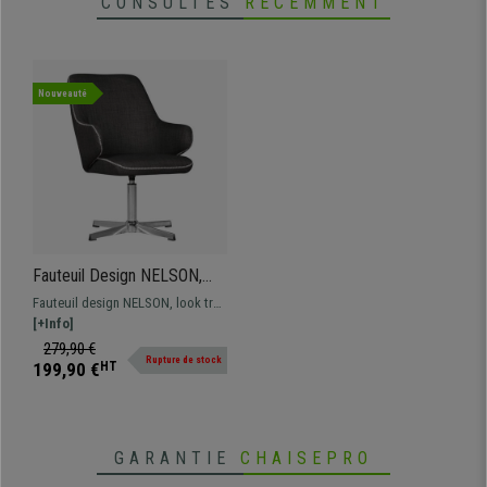
CONSULTÉS
RÉCEMMENT
•
Assise pivotante à 360°
• Coutures apparentes très tendances
Nouveauté
Fauteuil Design NELSON,
Grand Rembourrage,
Fauteuil design NELSON, look très
Pivotant, en Tissu, Gris
moderne avec coutures
[+Info]
Foncé
apparentes, modèle avec
279,90 €
Rupture de stock
piétement fixe, pivotant à 360°,
199,90 €
HT
son rembourrage est épais et
confortable.
GARANTIE
CHAISEPRO