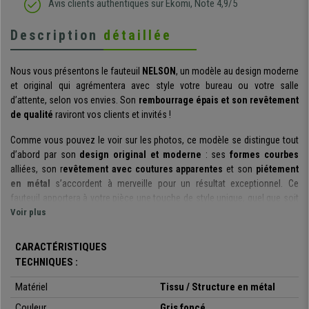
Avis clients authentiques sur Ekomi, Note 4,9/5
Description
détaillée
Nous vous présentons le fauteuil
NELSON
, un modèle au design moderne
et original qui agrémentera avec style votre bureau ou votre salle
d’attente, selon vos envies. Son
rembourrage épais et son revêtement
de qualité
raviront vos clients et invités !
Comme vous pouvez le voir sur les photos, ce modèle se distingue tout
d’abord par son
design original et moderne
: ses
formes courbes
alliées, son r
evêtement avec coutures apparentes
et son
piétement
en métal
s’accordent à merveille pour un résultat exceptionnel. Ce
fauteuil apportera à votre pièce une touche de style unique, quel que soit
l’espace choisi pour son utilisation.
Voir plus
En plus de son côté esthétique, ce modèle se distingue également par le
CARACTÉRISTIQUES
haut niveau de confort
qu’il garantit à son utilisateur : en effet, grâce à
TECHNIQUES :
son
rembourrage épais
, vous pourrez accueillir et proposer une assise
de qualité à vos clients et invités. Ces derniers pourront rester assise
Matériel
Tissu / Structure en métal
plusieurs heures d’affilé, sans même s’en rendre compte.
Couleur
Gris foncé