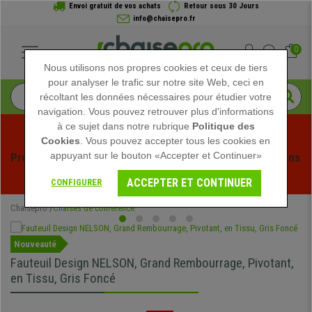
Envoi gratuit de vos achats
Retour sous 30 Jours
info@chaisepro.fr
0
Nous utilisons nos propres cookies et ceux de tiers
pour analyser le trafic sur notre site Web, ceci en
récoltant les données nécessaires pour étudier votre
navigation. Vous pouvez retrouver plus d'informations
à ce sujet dans notre rubrique
Politique des
Cookies
. Vous pouvez accepter tous les cookies en
appuyant sur le bouton «Accepter et Continuer»
Profitez des soldes d'été chez Chaisepro ! Des réductions 
exclusives pour une durée limitée - 
Voir l'offre
 -
ACCEPTER ET CONTINUER
CONFIGURER
Chaisepro
Chaises de conférence
Nouveauté
Fauteuil Design NELSON, Grand Rembourrage, Pivotant,
en Tissu, Gris Foncé