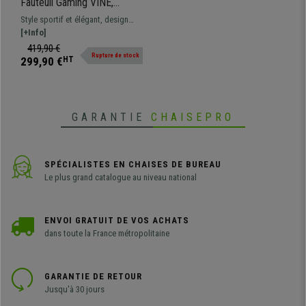
Fauteuil Gaming VINE,
Design Exclusif, Très
Style sportif et élégant, design
Confortable, en Cuir, Rose
exclusif pour un modèle gaming
[+Info]
très confortable. Offrez-vous ce
419,90 €
Rupture de stock
fauteuil d'exception avec
299,90 €
HT
coussins lombaire et cervical
inclus !
GARANTIE
CHAISEPRO
SPÉCIALISTES EN CHAISES DE BUREAU
Le plus grand catalogue au niveau national
ENVOI GRATUIT DE VOS ACHATS
dans toute la France métropolitaine
GARANTIE DE RETOUR
Jusqu'à 30 jours