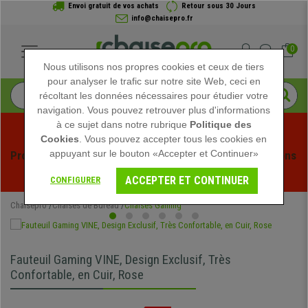
Envoi gratuit de vos achats
Retour sous 30 Jours
info@chaisepro.fr
0
Nous utilisons nos propres cookies et ceux de tiers
pour analyser le trafic sur notre site Web, ceci en
récoltant les données nécessaires pour étudier votre
navigation. Vous pouvez retrouver plus d'informations
à ce sujet dans notre rubrique
Politique des
Cookies
. Vous pouvez accepter tous les cookies en
appuyant sur le bouton «Accepter et Continuer»
Profitez des soldes d'été chez Chaisepro ! Des réductions 
exclusives pour une durée limitée - 
Voir l'offre
 -
ACCEPTER ET CONTINUER
CONFIGURER
Chaisepro
Chaises de Bureau
Chaises Gaming
Fauteuil Gaming VINE, Design Exclusif, Très
Confortable, en Cuir, Rose