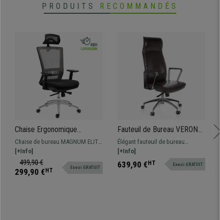
PRODUITS
RECOMMANDÉS
Chaise Ergonomique
Fauteuil de Bureau VERONA,
MAGNUM ELITE, Appui-tête,
Design Exclusif, Cuir
Chaise de bureau MAGNUM ELITE
Élégant fauteuil de bureau
Utilisation 8h, Piétement
Authentique, Marron
: haute qualité, idéale pour un
[+Info]
VERONA, design exclusif, matériel
[+Info]
Métallique, Support
usage intensif. Elle combine un
de fabrication de haute qualité tel
499,90 €
639,90 €
HT
Envoi GRATUIT
Lombaire, Gris
Envoi GRATUIT
design élégant à des finitions et
que cuir véritable et aluminium
299,90 €
HT
un confort de première classe !
chromé