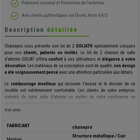
Paiement sécurisé et Protection de l'acheteur
Avis clients authentiques sur Ekomi, Note 4,9/5
Description
détaillée
Chaisepro vous présente son lot de 2
GOLIATH
spécialement conçues
pour vos
clients, patients ou invités
. Le lot de 2 chaises de salle
d'attente GOLIAT offrira
confort
à ses utilisateurs et
élégance à votre
décoration
. Les matériaux de sa conception sont de qualité,
son
design
a été soigneusement pensé
avec une attention particulière aux détails.
Le
rembourrage moelleux
qui recouvre l'assise et le dossier de ce
modèle est extrêmement confortable. Les clients de votre entrprise,
patients de votre salle d'attente ou invités de votre conférence se
sentiront parfaitement à l’aise dans ses fauteuils.
Voir plus
Les matériaux utilisés dans la fabrication de ces chaises sont
durables
et résistants
: la structure en métal est solide avec une finition chromée
FABRICANT
chaisepro
en ligne avec le style
moderne
du modèle. Le revêtement de l’assise, du
dossier et des accoudoirs est en
cuir synthétique
très simple
Structure métallique / Cuir
Matériel