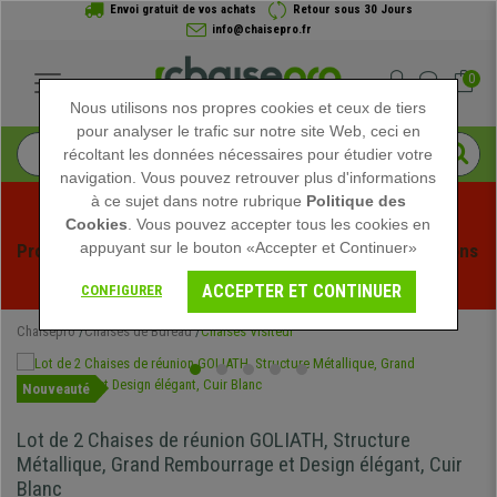
Envoi gratuit de vos achats
Retour sous 30 Jours
info@chaisepro.fr
0
Nous utilisons nos propres cookies et ceux de tiers
pour analyser le trafic sur notre site Web, ceci en
récoltant les données nécessaires pour étudier votre
navigation. Vous pouvez retrouver plus d'informations
à ce sujet dans notre rubrique
Politique des
Cookies
. Vous pouvez accepter tous les cookies en
appuyant sur le bouton «Accepter et Continuer»
Profitez des soldes d'été chez Chaisepro ! Des réductions 
exclusives pour une durée limitée - 
Voir l'offre
 -
ACCEPTER ET CONTINUER
CONFIGURER
Chaisepro
Chaises de Bureau
Chaises Visiteur
Nouveauté
Lot de 2 Chaises de réunion GOLIATH, Structure
Métallique, Grand Rembourrage et Design élégant, Cuir
Blanc