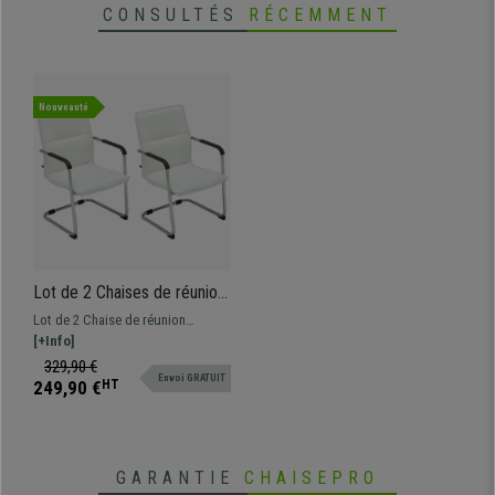
CONSULTÉS
RÉCEMMENT
Nouveauté
Lot de 2 Chaises de réunion
GOLIATH, Structure
Lot de 2 Chaise de réunion
Métallique, Grand
GOLIATH. Assise et dossier
[+Info]
Rembourrage et Design
commodes avec un grand
329,90 €
élégant, Cuir Blanc
Envoi GRATUIT
rembourrage et revêtement en cuir
249,90 €
HT
synthétique de grande qualité.
GARANTIE
CHAISEPRO