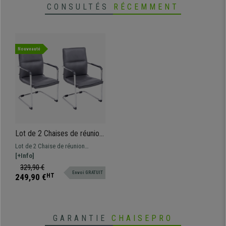
CONSULTÉS
RÉCEMMENT
Nouveauté
Lot de 2 Chaises de réunion
GOLIATH, Structure
Lot de 2 Chaise de réunion
Métallique, Grand
GOLIATH. Assise et dossier
[+Info]
Rembourrage et Design
commodes avec un grand
329,90 €
élégant, Cuir Gris
Envoi GRATUIT
rembourrage et revêtement en cuir
249,90 €
HT
synthétique de grande qualité.
GARANTIE
CHAISEPRO