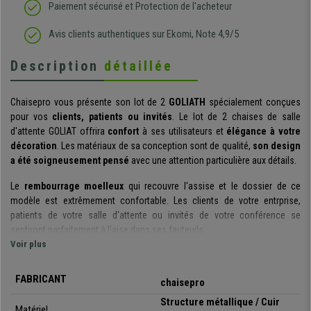
Paiement sécurisé et Protection de l'acheteur
Avis clients authentiques sur Ekomi, Note 4,9/5
Description
détaillée
Chaisepro vous présente son lot de 2
GOLIATH
spécialement conçues
pour vos
clients, patients ou invités
. Le lot de 2 chaises de salle
d'attente GOLIAT offrira
confort
à ses utilisateurs et
élégance à votre
décoration
. Les matériaux de sa conception sont de qualité,
son
design
a été soigneusement pensé
avec une attention particulière aux détails.
Le
rembourrage moelleux
qui recouvre l'assise et le dossier de ce
modèle est extrêmement confortable. Les clients de votre entrprise,
patients de votre salle d'attente ou invités de votre conférence se
sentiront parfaitement à l’aise dans ses fauteuils.
Voir plus
Les matériaux utilisés dans la fabrication de ces chaises sont
durables
et résistants
: la structure en métal est solide avec une finition chromée
FABRICANT
chaisepro
en ligne avec le style
moderne
du modèle. Le revêtement de l’assise, du
dossier et des accoudoirs est en
cuir synthétique
très simple
Structure métallique / Cuir
Matériel