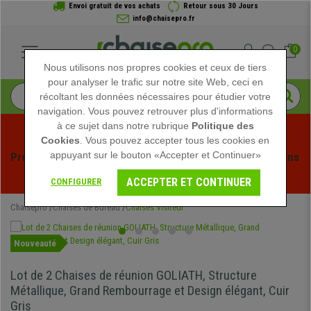
Envoi gratuit de vos achats
Retour sous 30 Jours
info@chaisepro.fr
0
Nous utilisons nos propres cookies et ceux de tiers
pour analyser le trafic sur notre site Web, ceci en
récoltant les données nécessaires pour étudier votre
navigation. Vous pouvez retrouver plus d'informations
à ce sujet dans notre rubrique
Politique des
Cookies
. Vous pouvez accepter tous les cookies en
appuyant sur le bouton «Accepter et Continuer»
Profitez des soldes d'été chez Chaisepro ! Des réductions 
exclusives pour une durée limitée - 
Voir l'offre
 -
ACCEPTER ET CONTINUER
CONFIGURER
Chaisepro
Chaises de Bureau
Chaises Visiteur
Nouveauté
Lot de 2 Chaises de réunion GOLIATH, Structure
Métallique, Grand Rembourrage et Design élégant, Cuir
Gris