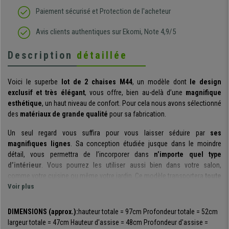
Paiement sécurisé et Protection de l'acheteur
Avis clients authentiques sur Ekomi, Note 4,9/5
Description
détaillée
Voici le superbe
lot de 2 chaises M44
, un modèle dont
le design
exclusif et très élégant
, vous offre, bien au-delà d’une
magnifique
esthétique
, un haut niveau de confort. Pour cela nous avons sélectionné
des
matériaux de grande qualité
pour sa fabrication.
Un seul regard vous suffira pour vous laisser séduire par
ses
magnifiques lignes
. Sa conception étudiée jusque dans le moindre
détail, vous permettra de l’incorporer dans
n’importe quel type
d’intérieur
. Vous pourrez les utiliser aussi bien dans votre salon,
comme votre cuisine ou même votre jardin. Ce modèle transportera
toute
la beauté, la force et la chaleur de la nature
Voir plus
dans l’intimité de votre
espace.
DIMENSIONS (approx.):
hauteur totale = 97cm
Profondeur totale = 52cm
C’est pour cette raison que nous ne pouvions compter que sur une
largeur totale = 47cm
Hauteur d'assise = 48cm
Profondeur d'assise =
sélection de
matériaux de grande qualité
pour la conception de ce