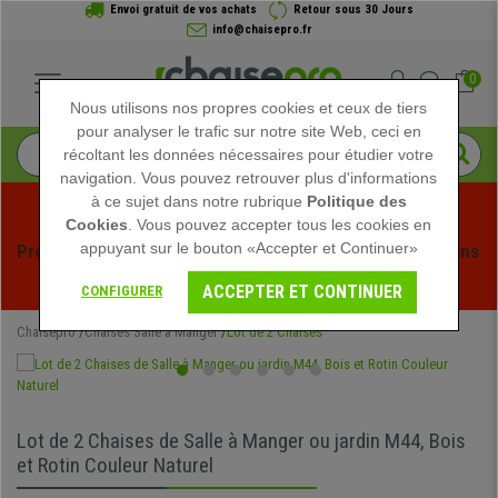
Envoi gratuit de vos achats
Retour sous 30 Jours
info@chaisepro.fr
0
Nous utilisons nos propres cookies et ceux de tiers
pour analyser le trafic sur notre site Web, ceci en
récoltant les données nécessaires pour étudier votre
navigation. Vous pouvez retrouver plus d'informations
à ce sujet dans notre rubrique
Politique des
Cookies
. Vous pouvez accepter tous les cookies en
appuyant sur le bouton «Accepter et Continuer»
Profitez des soldes d'été chez Chaisepro ! Des réductions 
exclusives pour une durée limitée - 
Voir l'offre
 -
ACCEPTER ET CONTINUER
CONFIGURER
Chaisepro
Chaises Salle à Manger
Lot de 2 Chaises
Lot de 2 Chaises de Salle à Manger ou jardin M44, Bois
et Rotin Couleur Naturel