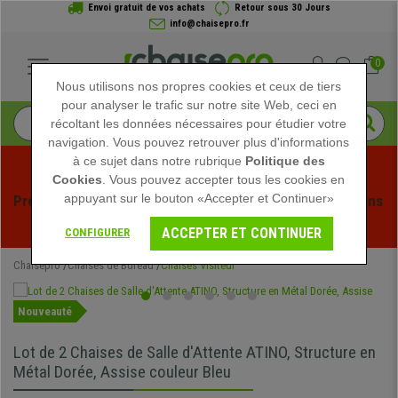
Envoi gratuit de vos achats
Retour sous 30 Jours
info@chaisepro.fr
0
Nous utilisons nos propres cookies et ceux de tiers
pour analyser le trafic sur notre site Web, ceci en
récoltant les données nécessaires pour étudier votre
navigation. Vous pouvez retrouver plus d'informations
à ce sujet dans notre rubrique
Politique des
Cookies
. Vous pouvez accepter tous les cookies en
appuyant sur le bouton «Accepter et Continuer»
Profitez des soldes d'été chez Chaisepro ! Des réductions 
exclusives pour une durée limitée - 
Voir l'offre
 -
ACCEPTER ET CONTINUER
CONFIGURER
Chaisepro
Chaises de Bureau
Chaises Visiteur
Nouveauté
Lot de 2 Chaises de Salle d'Attente ATINO, Structure en
Métal Dorée, Assise couleur Bleu