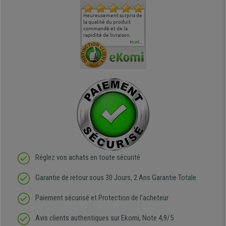
commande
Entière satisfaction tant
Heureusement surpris de
Siege confortable qui
service cl
 je tenais
sur le produit que sur les
la qualité du produit
correspond à mes
bien qu'a
uipe qui
délais de livraison, et
commandé et de la
attentes et mes besoins.
problème 
en
surtout l'accueil
rapidité de livraison.
J'ai pu comparer avec des
abîmé) tou
téléphonique compétent
sièges que l'on trouve
oeuvre po
PLUS...
e
et agréable.
dans les grandes surfaces
ce produit
ivement
de l'aménagement et ne
meilleurs 
regrette pas mon achat.
de l'achat
de belle q
Réglez vos achats en toute sécurité
Garantie de retour sous 30 Jours, 2 Ans Garantie Totale
Paiement sécurisé et Protection de l'acheteur
Avis clients authentiques sur Ekomi, Note 4,9/5