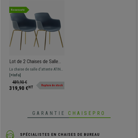
Nouveauté
Lot de 2 Chaises de Salle
d'Attente ATINO, Structure
La chaise de salle d'attente ATINO
en Métal Dorée, Assise
est un produit extrêmement raffiné
[+Info]
couleur Bleu
et élégant qui ajoutera une touche
489,90 €
Rupture de stock
de style à votre environnement
319,90 €
HT
GARANTIE
CHAISEPRO
SPÉCIALISTES EN CHAISES DE BUREAU