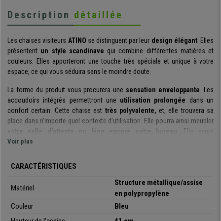
Description
détaillée
Les chaises visiteurs
ATINO
se distinguent par leur
design élégant
. Elles
présentent
un style scandinave
qui combine différentes matières et
couleurs. Elles apporteront une touche très spéciale et unique à votre
espace, ce qui vous séduira sans le moindre doute.
La forme du produit vous procurera une
sensation enveloppante
. Les
accoudoirs intégrés permettront une
utilisation prolongée
dans un
confort certain. Cette chaise est
très polyvalente,
et, elle trouvera sa
place dans n’importe quel contexte d’utilisation. Elle pourra ainsi meubler
votre salle d'attente ou bien encore votre bureau
. Elle saura
également apporter une
Voir plus
touche de caractère
à votre salon
.
Les
meilleurs matériaux
de fabrication ont été selectionnés pour la
CARACTÉRISTIQUES
conception. Voici un produit étudié, conçu et fabriqué pour
durer dans le
temps
. La structure en métal doré, tout comme l'assise et le
dossier en
Structure métallique/assise
Matériel
polypropylène,
vous garantiront
solidité et stabilité.
en polypropylène
Couleur
Bleu
Un autre détail tout aussi important est
la grande facilité d'entretien
.
Un simple chiffon humide suffit, en effet, pour nettoyer l'ensemble du