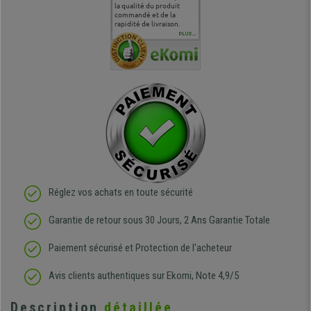
 je tenais
sur le produit que sur les
la qualité du produit
correspond à mes
bien qu'a
uipe qui
délais de livraison, et
commandé et de la
attentes et mes besoins.
problème 
en
surtout l'accueil
rapidité de livraison.
J'ai pu comparer avec des
abîmé) tou
téléphonique compétent
sièges que l'on trouve
oeuvre po
PLUS...
e
et agréable.
dans les grandes surfaces
ce produit
ivement
de l'aménagement et ne
meilleurs 
regrette pas mon achat.
de l'achat
de belle q
Réglez vos achats en toute sécurité
Garantie de retour sous 30 Jours, 2 Ans Garantie Totale
Paiement sécurisé et Protection de l'acheteur
Avis clients authentiques sur Ekomi, Note 4,9/5
Description
détaillée