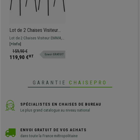
Lot de 2 Chaises Visiteur
EMMA, Confortable,
Lot de 2 Chaises Visiteur EMMA,
Polyvalente et Empilable,
un modèle au design exclusif,
[+Info]
Noir
parfaite si vous recherchez une
159,90 €
Envoi GRATUIT
chaise pour votre extérieur et
119,90 €
HT
votre intérieur.
GARANTIE
CHAISEPRO
SPÉCIALISTES EN CHAISES DE BUREAU
Le plus grand catalogue au niveau national
ENVOI GRATUIT DE VOS ACHATS
dans toute la France métropolitaine