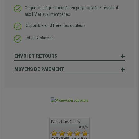
Coque du siège fabriquée en polypropylène, résistant
aux UV et aux intempéries
Disponible en différentes couleurs
Lot de 2 chaises
ENVOI ET RETOURS
MOYENS DE PAIEMENT
Évaluations Clients
4.8
/5
commande
Entière satisfaction tant
Heureusement surpris de
Siege confortable qui
service cl