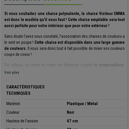
Si vous souhaitez une chaise polyvalente, la chaise Visiteur EMMA
est donc le modèle qu'il vous faut ! Cette chaise empilable sera tout
aussi parfaite pour votre intérieur que pour votre extérieur !
Sans doute l'avez vous constaté, l’association des chaises de couleurs a
le vent en poupe !
Cette chaise est disponible dans une large gamme
de couleurs.
Il vous sera donc tout à fait possible de mixer vos couleurs
coups de coeur !
Par ailleurs, la coque du siège est fabriquée à partir de
polypropylène
.
Cette résine thermoplastique est robuste, résistante aux UV et aux
Voir plus
intempéries.
C'est pourquoi cette chaise polyvalente peut être utilisée
comme chaise de salon de jardin ou comme chaise pour votre salle à
CARACTÉRISTIQUES
manger.
TECHNIQUES
Sa structure à quatre pieds en
acier avec revêtement en poudre
assure
Matériel
Plastique / Métal
une grande durabilité et supporte un poids de
120 kg
. Par ailleurs, les 4
protecteurs de sol empêchent d'endommager par exemple le sol de
Couleur
Noir
rayures.
Hauteur de l'assise
47 cm
C'est en résumé une chaise visiteur confortable, résistante et très