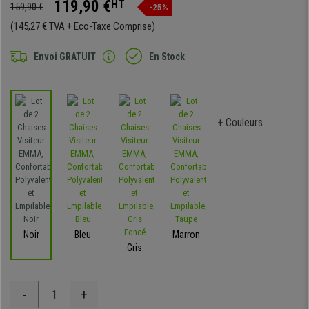
119,90 €
HT
159,90 €
-25%
(145,27 € TVA + Eco-Taxe Comprise)
Envoi GRATUIT
En Stock
+ Couleurs
Noir
Bleu
Marron
Gris
-
+