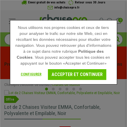
Envoi gratuit de vos achats
Retour sous 30 Jours
info@chaisepro.fr
0
Nous utilisons nos propres cookies et ceux de tiers
pour analyser le trafic sur notre site Web, ceci en
récoltant les données nécessaires pour étudier votre
navigation. Vous pouvez retrouver plus d'informations
à ce sujet dans notre rubrique
Politique des
Cookies
. Vous pouvez accepter tous les cookies en
appuyant sur le bouton «Accepter et Continuer»
Profitez des soldes d'été chez Chaisepro ! Des réductions 
exclusives pour une durée limitée - 
Voir l'offre
 -
ACCEPTER ET CONTINUER
CONFIGURER
Chaisepro
Mobilier de bureau
Chaises de réunion
Offre
Lot de 2 Chaises Visiteur EMMA, Confortable,
Polyvalente et Empilable, Noir