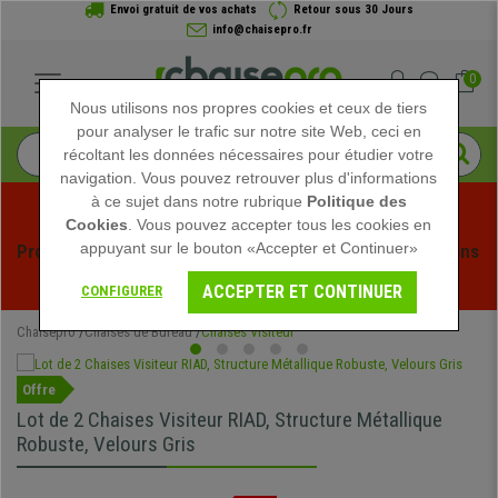
Envoi gratuit de vos achats
Retour sous 30 Jours
info@chaisepro.fr
0
Nous utilisons nos propres cookies et ceux de tiers
pour analyser le trafic sur notre site Web, ceci en
récoltant les données nécessaires pour étudier votre
navigation. Vous pouvez retrouver plus d'informations
à ce sujet dans notre rubrique
Politique des
Cookies
. Vous pouvez accepter tous les cookies en
appuyant sur le bouton «Accepter et Continuer»
Profitez des soldes d'été chez Chaisepro ! Des réductions 
exclusives pour une durée limitée - 
Voir l'offre
 -
ACCEPTER ET CONTINUER
CONFIGURER
Chaisepro
Chaises de Bureau
Chaises Visiteur
Offre
Lot de 2 Chaises Visiteur RIAD, Structure Métallique
Robuste, Velours Gris