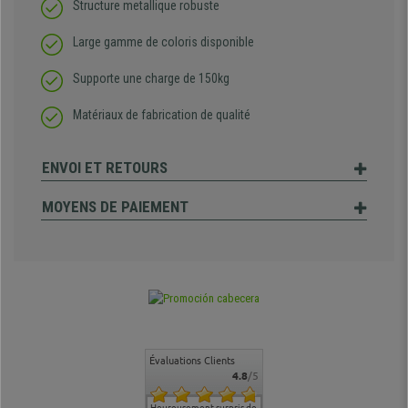
Structure metallique robuste
Large gamme de coloris disponible
Supporte une charge de 150kg
Matériaux de fabrication de qualité
ENVOI ET RETOURS
MOYENS DE PAIEMENT
Évaluations Clients
4.8
/5
commande
Entière satisfaction tant
Heureusement surpris de
Siege confortable qui
service cl