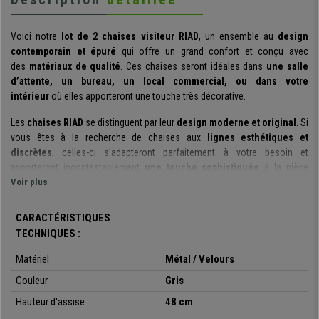
Voici notre
lot de 2 chaises visiteur RIAD
, un ensemble au
design
contemporain et épuré
qui offre un grand confort et conçu avec
des
matériaux de qualité
. Ces chaises seront idéales dans
une salle
d’attente, un bureau, un local commercial, ou dans votre
intérieur
où elles apporteront une touche très décorative.
Les
chaises RIAD
se distinguent par leur
design moderne et original
. Si
vous êtes à la recherche de chaises aux
lignes esthétiques et
discrètes
, celles-ci s'adapteront parfaitement à votre besoin et
apporteront incontestablement
une touche sophistiquée
à la pièce
dans laquelle elles seront placées.
Voir plus
Elles ne sont pas en reste en ce qui concerne le
confort
: très
CARACTÉRISTIQUES
commodes,
leurs formes ergonomiques
s'adaptent
de surcroît
TECHNIQUES :
à
chaque utilisateur
. Elles possèdent un
rembourrage épais
qui assure
un
grand confort
lors de l’utilisation, pour le plus grand bien-être
de vos
Matériel
Métal / Velours
clients ou visiteurs
.
Couleur
Gris
En outre, ces chaises sont conçues pour
durer dans le temps
et se
Hauteur d'assise
48 cm
maintenir
comme au premier jour.
En effet,
des matériaux de qualité