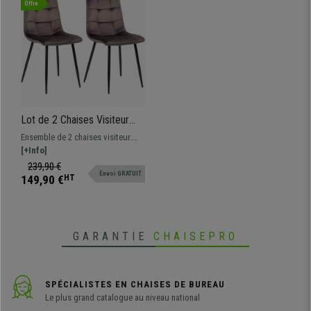
Offre
Lot de 2 Chaises Visiteur
RIAD, Structure Métallique
Ensemble de 2 chaises visiteur.
Robuste, Velours Gris
Chaque chaise revient à 84,95 €
[+Info]
Design moderne disponible en
239,90 €
Envoi GRATUIT
plusieurs coloris.
149,90 €
HT
GARANTIE
CHAISEPRO
SPÉCIALISTES EN CHAISES DE BUREAU
Le plus grand catalogue au niveau national