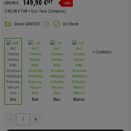
149,90 €
HT
239,90 €
-38%
(180,58 € TVA + Eco-Taxe Comprise)
Envoi GRATUIT
En Stock
+ Couleurs
Gris
Noir
Bleu
Marron
-
+