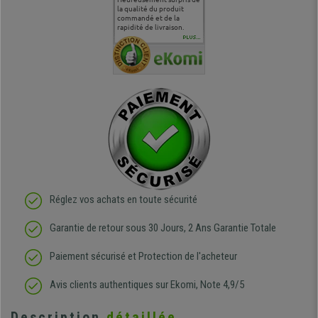
 je tenais
sur le produit que sur les
la qualité du produit
correspond à mes
bien qu'a
uipe qui
délais de livraison, et
commandé et de la
attentes et mes besoins.
problème 
en
surtout l'accueil
rapidité de livraison.
J'ai pu comparer avec des
abîmé) tou
téléphonique compétent
sièges que l'on trouve
oeuvre po
PLUS...
e
et agréable.
dans les grandes surfaces
ce produit
ivement
de l'aménagement et ne
meilleurs 
regrette pas mon achat.
de l'achat
de belle q
Réglez vos achats en toute sécurité
Garantie de retour sous 30 Jours, 2 Ans Garantie Totale
Paiement sécurisé et Protection de l'acheteur
Avis clients authentiques sur Ekomi, Note 4,9/5
Description
détaillée