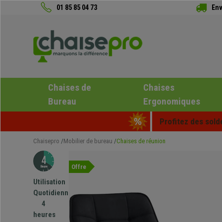
01 85 85 04 73
Env
Chaises de
Chaises
Bureau
Ergonomiques
Profitez des sold
Chaisepro
Mobilier de bureau
Chaises de réunion
Offre
Utilisation
Quotidienne
4
heures