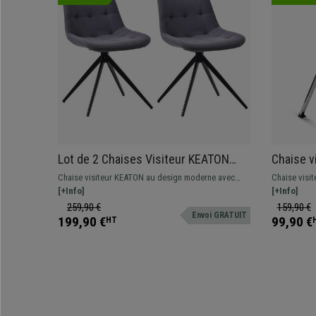
Lot de 2 Chaises Visiteur KEATON
Chaise v
TISSU, Structure Métallique,
Crochets
Chaise visiteur KEATON au design moderne avec
Chaise visi
Pivotantes, Gris Foncé
Chromé, 
revêtement en tissu ou velours, disponible en
[+Info]
système de 
[+Info]
différentes couleurs.
grande quali
259,90 €
159,90 €
Envoi GRATUIT
199,90 €
99,90 €
HT