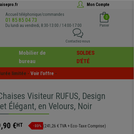
aisepro.fr
Mon Compte
Accueil téléphonique/commandes
0
01 85 85 04 73
Du lundi au vendredi, 8:30-13:00 / 14:00-17:00
Panier
Contactez-nous
Mobilier de
SOLDES
bureau
D'ÉTÉ
urée limitée - 
Voir l'offre
 -
 Chaises Visiteur RUFUS, Design
t Élégant, en Velours, Noir
,90 €
HT
(241,26 € TVA + Eco-Taxe Comprise)
-33%