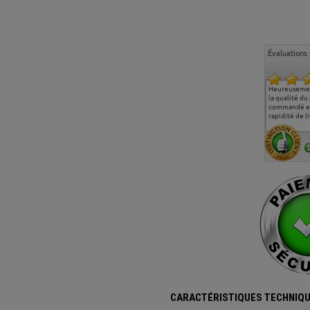
Évaluations 
Ma deuxième commande
Entière satisfaction tant
Heureusemen
chez chaisepro, je tenais
sur le produit que sur les
la qualité du
à féliciter l'équipe qui
délais de livraison, et
commandé et
m'a toujours bien
surtout l'accueil
rapidité de li
conseillé, très
téléphonique compétent
aimablement je
et agréable.
recommande vivement
CARACTÉRISTIQUES TECHNIQU