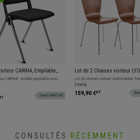
isiteur CARINA, Empilable,
Lot de 2 Chaises visiteur LY
 d’Attache, Piétement
Empilables, en Bois, Marron C
teur CARINA : modèle empilable avec
Lot de chaises visiteur confortables, fon
Cuir Noir
crochets d’attache. Design moderne et
et empilables. Design moderne et actuel.
[+Info]
té de fabrication.
159,90 €
HT
Env
Envoi GRATUIT
HT
CONSULTÉS
RÉCEMMENT