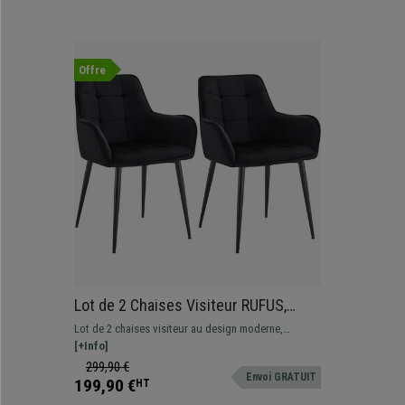
Offre
Lot de 2 Chaises Visiteur RUFUS,
Design Moderne et Élégant, en
Lot de 2 chaises visiteur au design moderne,
Velours, Noir
revêtement en tissu type velours. Structure
[+Info]
metallique noire.
299,90 €
Envoi GRATUIT
199,90 €
HT