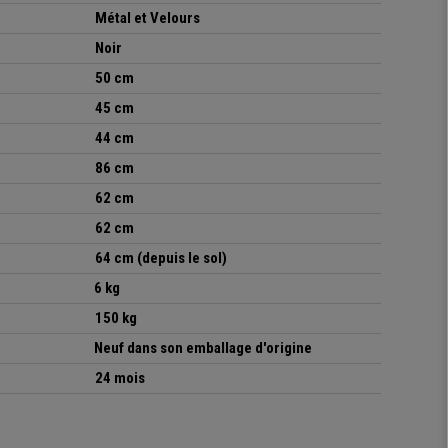
Métal et Velours
Noir
50 cm
45 cm
44 cm
86 cm
62 cm
62 cm
64 cm (depuis le sol)
6 kg
150 kg
Neuf dans son emballage d'origine
24 mois