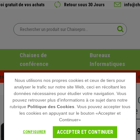
oi gratuit de vos achats
Retour sous 30 Jours
info@ch
Chaises de
Bureaux
conférence
Informatiques
es d'été chez Chaisepro ! Des réductions exclusives pour une d
Nous utilisons nos propres cookies et ceux de tiers pour
analyser le trafic sur notre site Web, ceci en récoltant les
données nécessaires pour étudier votre navigation. Vous
Lot de 2
pouvez retrouver plus d'informations à ce sujet dans notre
rubrique
Politique des Cookies
. Vous pouvez accepter tous
Moderne e
les cookies en appuyant sur le bouton «Accepter et
Continuer»
199
299,90 €
ACCEPTER ET CONTINUER
CONFIGURER