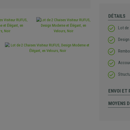
DÉTAILS
Lot de
Design
Rembou
Accoud
Struct
ENVOI ET
MOYENS D