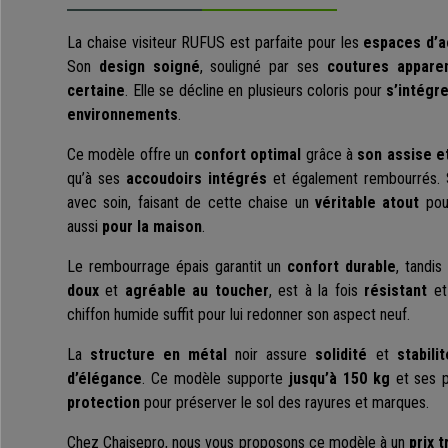
La chaise visiteur RUFUS est parfaite pour les
espaces d’a
Son
design soigné
, souligné par ses
coutures appare
certaine
. Elle se décline en plusieurs coloris pour
s’intégr
environnements
.
Ce modèle offre un
confort optimal
grâce à
son assise e
qu’à ses
accoudoirs intégrés
et également rembourrés.
avec soin, faisant de cette chaise un
véritable atout
pou
aussi
pour la maison
.
Le rembourrage épais garantit un
confort durable
, tandis
doux
et
agréable au toucher
, est à la fois
résistant
e
chiffon humide suffit pour lui redonner son aspect neuf.
La
structure en métal
noir assure
solidité
et
stabilit
d’élégance
. Ce modèle supporte
jusqu’à 150 kg
et ses p
protection
pour préserver le sol des rayures et marques.
Chez Chaisepro, nous vous proposons ce modèle à un
prix 