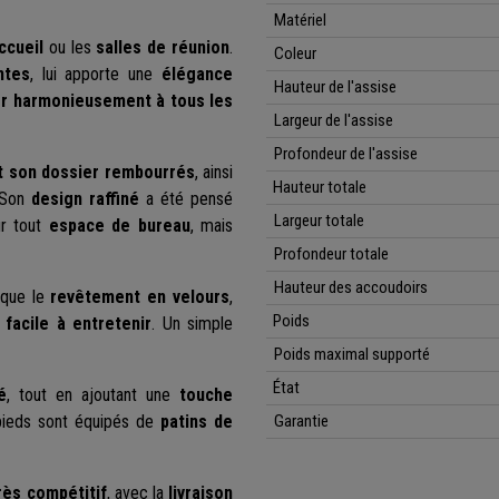
Matériel
ccueil
ou les
salles de réunion
.
Coleur
ntes
, lui apporte une
élégance
Hauteur de l'assise
er harmonieusement à tous les
Largeur de l'assise
Profondeur de l'assise
t son dossier rembourrés
, ainsi
Hauteur totale
 Son
design raffiné
a été pensé
Largeur totale
r tout
espace de bureau
, mais
Profondeur totale
Hauteur des accoudoirs
 que le
revêtement en velours
,
Poids
t
facile à entretenir
. Un simple
Poids maximal supporté
État
é
, tout en ajoutant une
touche
ieds sont équipés de
patins de
Garantie
très compétitif
, avec la
livraison