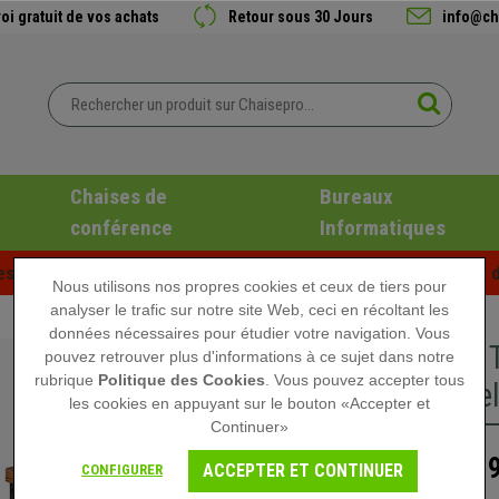
oi gratuit de vos achats
Retour sous 30 Jours
info@ch
Chaises de
Bureaux
conférence
Informatiques
es d'été chez Chaisepro ! Des réductions exclusives pour une d
Nous utilisons nos propres cookies et ceux de tiers pour
analyser le trafic sur notre site Web, ceci en récoltant les
données nécessaires pour étudier votre navigation. Vous
Lot de 2
pouvez retrouver plus d'informations à ce sujet dans notre
rubrique
Politique des Cookies
. Vous pouvez accepter tous
Industrie
les cookies en appuyant sur le bouton «Accepter et
Continuer»
119
189,90 €
ACCEPTER ET CONTINUER
CONFIGURER