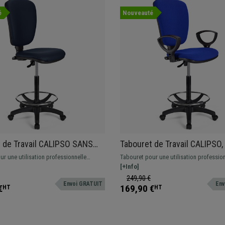
é
Nouveauté
 de Travail CALIPSO SANS
Tabouret de Travail CALIPSO,
RS CUIR, couleur Bleu
Ajustable, Grand Rembourrage
r une utilisation professionnelle
Tabouret pour une utilisation profession
Bleu
uir résistant et confortable. Ajustable,
tapissé en tissu. Ajustable, avec repose
[+Info]
-pieds.
résistant et confortable.
249,90 €
Envoi GRATUIT
Env
€
169,90 €
HT
HT