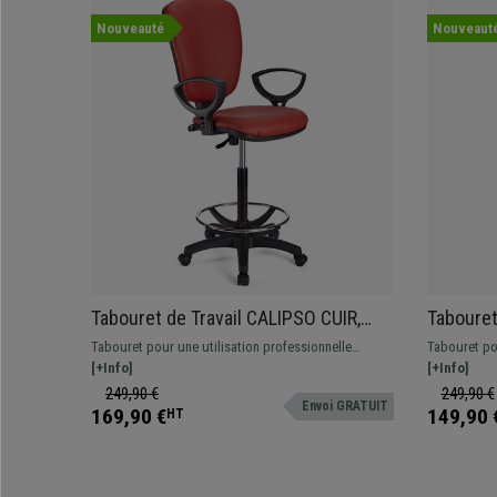
Nouveauté
Nouveaut
Tabouret de Travail CALIPSO CUIR,
Tabouret
Dossier Ajustable, Grand
ACCOUDOI
Tabouret pour une utilisation professionnelle
Tabouret pou
Rembourrage, Rouge
tapissé en cuir. Ajustable, avec repose-pieds,
[+Info]
tapissé en c
[+Info]
résistant et confortable.
avec repose
249,90 €
249,90 €
Envoi GRATUIT
169,90 €
149,90 
HT