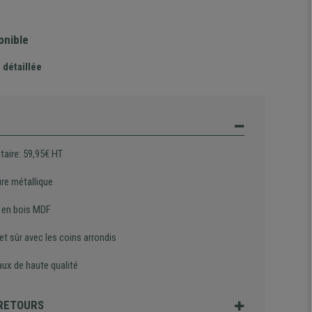
onible
 détaillée
itaire: 59,95€ HT
ure métallique
 en bois MDF
et sûr avec les coins arrondis
aux de haute qualité
 RETOURS