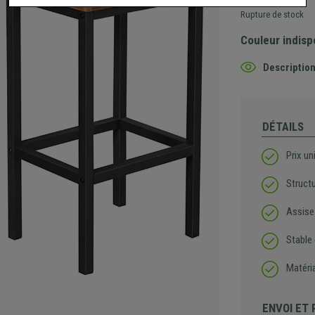
Rupture de stock
Couleur indisp
Description
DÉTAILS
Prix un
Struct
Assise
Stable 
Matéri
ENVOI ET