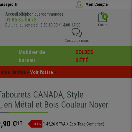
aisepro.fr
Mon Compte
Accueil téléphonique/commandes
0
01 85 85 04 73
Du lundi au vendredi, 8:30-13:00 / 14:00-17:00
Panier
Contactez-nous
Mobilier de
SOLDES
bureau
D'ÉTÉ
urée limitée - 
Voir l'offre
 -
 Tabourets CANADA, Style
l, en Métal et Bois Couleur Noyer
,90 €
HT
(145,26 € TVA + Eco-Taxe Comprise)
-37%