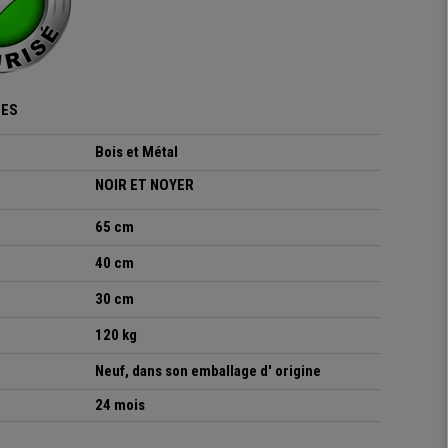
UES
Bois et Métal
NOIR ET NOYER
65 cm
40 cm
30 cm
120 kg
Neuf, dans son emballage d' origine
24 mois