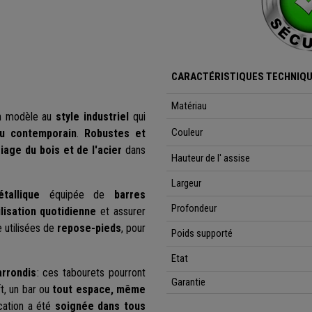
CARACTÉRISTIQUES TECHNIQ
Matériau
un modèle au
style industriel
qui
Couleur
ou contemporain
.
Robustes et
iage du bois et de l'acier
dans
Hauteur de l' assise
Largeur
allique
équipée de
barres
Profondeur
ilisation quotidienne
et assurer
e utilisées de
repose-pieds
, pour
Poids supporté
Etat
arrondis
: ces tabourets pourront
Garantie
ft, un bar ou
tout espace, même
ication a été
soignée dans tous