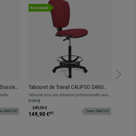
Nouveauté
Nouvea
 Dossier
Tabouret de Travail CALIPSO SANS
Tabour
, Tissu,
ACCOUDOIRS, Dossier Ajustable,
CUIR, D
nelle
Tabouret pour une utilisation professionnelle sans
Tabouret 
Grand Rembourrage, Tissu, Bordeaux
Rembou
-pieds,
accoudoirs tapissé en tissu. Ajustable, avec repose-
[+Info]
tapissé en
[+Info]
pieds, résistant et confortable.
avec repo
249,90 €
299,90
oi GRATUIT
Envoi GRATUIT
149,90 €
189,90
HT