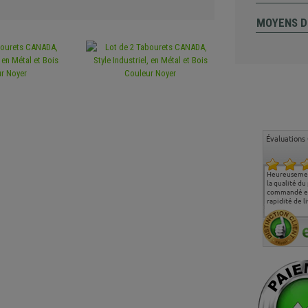
MOYENS D
Évaluations 
Ma deuxième commande
Entière satisfaction tant
Heureusemen
chez chaisepro, je tenais
sur le produit que sur les
la qualité du
à féliciter l'équipe qui
délais de livraison, et
commandé et
m'a toujours bien
surtout l'accueil
rapidité de li
conseillé, très
téléphonique compétent
aimablement je
et agréable.
recommande vivement