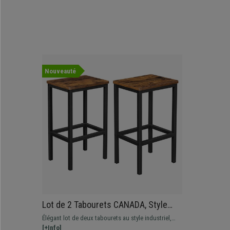
Nouveauté
Lot de 2 Tabourets CANADA, Style
Industriel, en Métal et Bois Couleur
Élégant lot de deux tabourets au style industriel,
Noyer
structure metallique, robustes et stables.
[+Info]