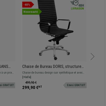
-40%
Nouvea
Nouveauté
 SANS
Chaise de Bureau DORIS, structure
Fauteu
ble en
Métallique Chromée, Finitions
Mécani
e à un prix
Chaise de bureau design cuir synthétique et avec
Le fauteu
Bordeaux
élégantes, cuir, Noir
Bois Cl
idéale pour
une structure métallique chromée. Mécanisme
[+Info]
grâce à s
[+Info]
en
basculant sur 4 positions
exception
499,90 €
419,90
oi GRATUIT
Envoi GRATUIT
299,90 €
279,90
HT