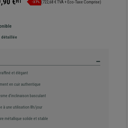
,90 €
HT
(722,68 € TVA + Eco-Taxe Comprise)
-37%
onible
 détaillée
raffiné et élégant
ment en cuir authentique
sme d’inclinaison basculant
 à une utilisation 8h/jour
re métallique solide et stable