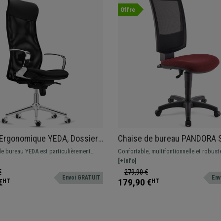
Offre
 Ergonomique YEDA, Dossier
Chaise de bureau PANDORA
pport Lombaire, en Maille
ACCOUDOIRS, Dossier Ajusta
de bureau YEDA est particulièrement
Confortable, multifontionnelle et robust
e et Tissu, Noir
Maille, Rembourrage épais, 
 et ergonomique grâce à son haut
imbattable. Cette magnifique chaise est 
[+Info]
on support lombaire ajustable.
une utilisation quotidienne, disponible 
€
279,90 €
Envoi GRATUIT
Env
différentes couleurs
€
179,90 €
HT
HT