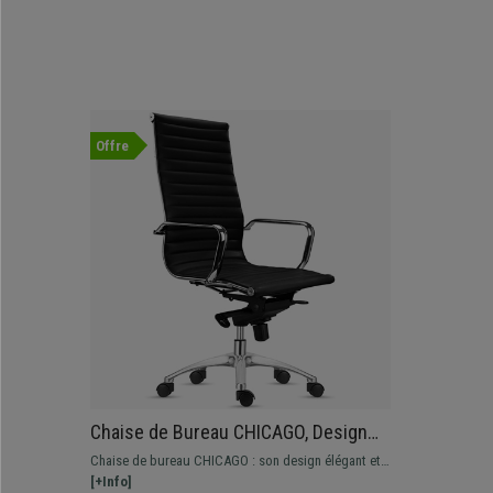
Offre
Chaise de Bureau CHICAGO, Design
Élégant, Dossier Haut, en Cuir
Chaise de bureau CHICAGO : son design élégant et
Authentique Noir
son ergonomie font de cette chaise un excellent
[+Info]