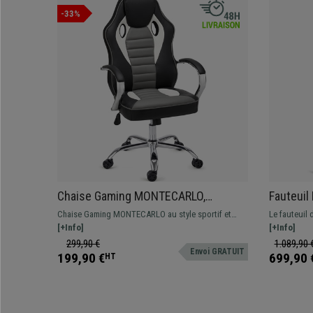
-33%
Chaise Gaming MONTECARLO,
Fauteuil
Piétement et Accoudoirs métalliques,
Haut, Su
Chaise Gaming MONTECARLO au style sportif et
Le fauteuil 
Résistante et Confortable, Noir et
Respirabl
moderne, joli revêtement bicolore, offrant un confort
[+Info]
confortable
[+Info]
Gris
optimal grâce à sa qualité de fabrication.
dossier et s
299,90 €
1.089,90 
Envoi GRATUIT
199,90 €
699,90 
HT