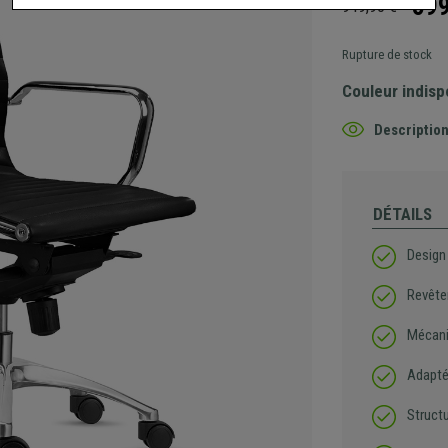
599
949,90 €
Rupture de stock
Couleur indisp
Description
DÉTAILS
Design 
Revête
Mécani
Adaptée
Structu