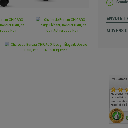
Grande 
ENVOI ET
MOYENS D
Évaluations 
Ma deuxième commande
Entière satisfaction tant
Heureusemen
chez chaisepro, je tenais
sur le produit que sur les
la qualité du
à féliciter l'équipe qui
délais de livraison, et
commandé et
m'a toujours bien
surtout l'accueil
rapidité de li
conseillé, très
téléphonique compétent
aimablement je
et agréable.
recommande vivement