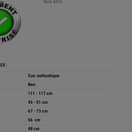
Note 4,9/5
ES :
Cuir authentique
Noir
111 - 117 cm
45 - 51 cm
67 - 73 cm
56 cm
48 cm