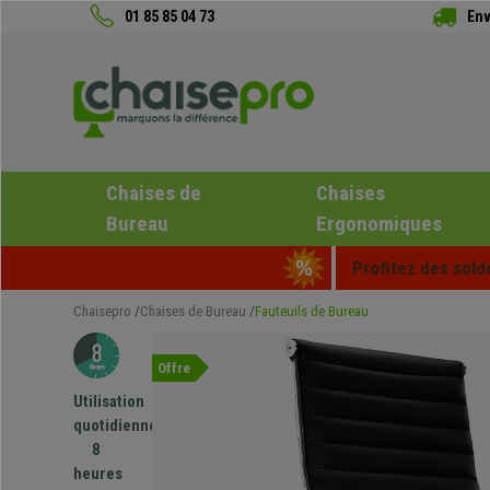
01 85 85 04 73
Env
Chaises de
Chaises
Bureau
Ergonomiques
Profitez des sold
Chaisepro
Chaises de Bureau
Fauteuils de Bureau
Offre
Utilisation
quotidienne
8
heures