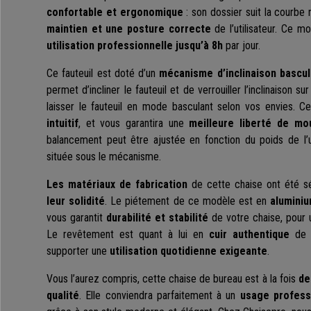
confortable et ergonomique
: son dossier suit la courbe
maintien et une posture correcte
de l’utilisateur. Ce mo
utilisation professionnelle jusqu’à 8h
par jour.
Ce fauteuil est doté d’un
mécanisme d’inclinaison bascul
permet d’incliner le fauteuil et de verrouiller l’inclinaison s
laisser le fauteuil en mode basculant selon vos envies. 
intuitif
, et vous garantira une
meilleure liberté de mo
balancement peut être ajustée en fonction du poids de l’ut
située sous le mécanisme.
Les matériaux de fabrication
de cette chaise ont été s
leur solidité
. Le piétement de ce modèle est en
aluminiu
vous garantit
durabilité et stabilité
de votre chaise, pour u
Le revêtement est quant à lui en
cuir authentique
de t
supporter une
utilisation quotidienne exigeante
.
Vous l’aurez compris, cette chaise de bureau est à la fois
de
qualité
. Elle conviendra parfaitement à un
usage profess