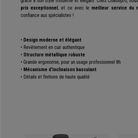
grâce à son style moderne et élégant. Chez Chaisepro, no
prix exceptionnel
, et ce avec le
meilleur service du 
confiance aux spécialistes !
•
Design moderne et élégant
• Revêtement en cuir authentique
•
Structure métallique robuste
• Grande ergonomie, pour un usage professionnel 8h
•
Mécanisme d'inclinaison basculant
• Détails et finitions de haute qualité