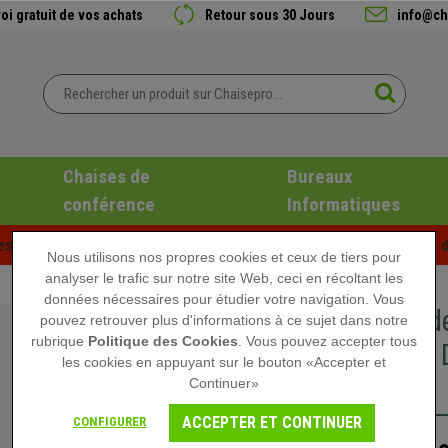
oi gratuit de vos achats
Retour sous 30 Jours
info@ch
Chaises de
Bureaux
conférence
Informatiques
es d'été chez Chaisepro ! Des réductions exclusives pour une d
Nous utilisons nos propres cookies et ceux de tiers pour
analyser le trafic sur notre site Web, ceci en récoltant les
données nécessaires pour étudier votre navigation. Vous
Chaise d
pouvez retrouver plus d'informations à ce sujet dans notre
rubrique
Politique des Cookies
. Vous pouvez accepter tous
Élégant, 
les cookies en appuyant sur le bouton «Accepter et
Noir
Continuer»
ACCEPTER ET CONTINUER
CONFIGURER