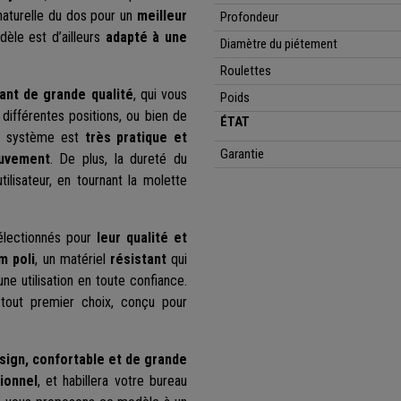
 naturelle du dos pour un
meilleur
Profondeur
dèle est d’ailleurs
adapté à une
Diamètre du piétement
Roulettes
ant
de grande qualité
, qui vous
Poids
ur différentes positions, ou bien de
ÉTAT
Ce système est
très pratique et
Garantie
uvement
. De plus, la dureté du
ilisateur, en tournant la molette
électionnés pour
leur qualité et
m poli
, un matériel
résistant
qui
ne utilisation en toute confiance.
out premier choix, conçu pour
sign, confortable et de grande
ionnel
, et habillera votre bureau