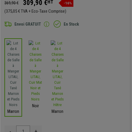
309,90 €
HT
369,90 €
-16%
(375,05 € TVA + Eco-Taxe Comprise)
Envoi GRATUIT
En Stock
Noir
Marron
Marron
-
+