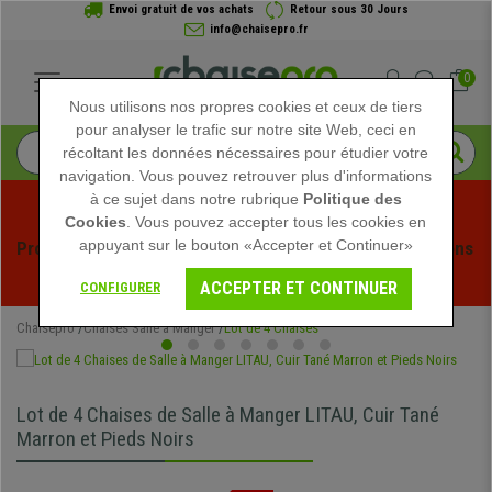
Envoi gratuit de vos achats
Retour sous 30 Jours
info@chaisepro.fr
0
Nous utilisons nos propres cookies et ceux de tiers
pour analyser le trafic sur notre site Web, ceci en
récoltant les données nécessaires pour étudier votre
navigation. Vous pouvez retrouver plus d'informations
à ce sujet dans notre rubrique
Politique des
Cookies
. Vous pouvez accepter tous les cookies en
appuyant sur le bouton «Accepter et Continuer»
Profitez des soldes d'été chez Chaisepro ! Des réductions 
exclusives pour une durée limitée - 
Voir l'offre
 -
ACCEPTER ET CONTINUER
CONFIGURER
Chaisepro
Chaises Salle à Manger
Lot de 4 Chaises
Lot de 4 Chaises de Salle à Manger LITAU, Cuir Tané
Marron et Pieds Noirs