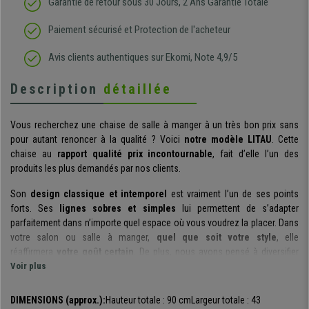
Garantie de retour sous 30 Jours, 2 Ans Garantie Totale
Paiement sécurisé et Protection de l'acheteur
Avis clients authentiques sur Ekomi, Note 4,9/5
Description
détaillée
Vous recherchez une chaise de salle à manger à un très bon prix sans
pour autant renoncer à la qualité ? Voici
notre modèle LITAU
. Cette
chaise au
rapport qualité prix incontournable
, fait d’elle l’un des
produits les plus demandés par nos clients.
Son
design classique et intemporel
est vraiment l’un de ses points
forts. Ses
lignes sobres et simples
lui permettent de s’adapter
parfaitement dans n’importe quel espace où vous voudrez la placer. Dans
votre salon ou salle à manger,
quel que soit votre style
, elle
réaffirmera
votre goût certain
. De plus, nous avons pensé à diversifier
autant le revêtement que nous vous proposons en cuir synthétique ou
Voir plus
authentique, que les couleurs des pieds. Une variété de combinaison qui
facilitera votre sélection.
DIMENSIONS (approx.):
Hauteur totale : 90 cm
Largeur totale : 43