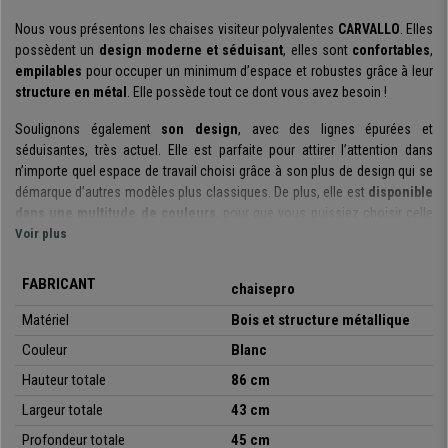
Nous vous présentons les chaises visiteur polyvalentes
CARVALLO
. Elles
possèdent un
design moderne et séduisant
, elles sont
confortables
,
empilables
pour occuper un minimum d’espace et robustes grâce à leur
structure en métal
. Elle possède tout ce dont vous avez besoin !
Soulignons également
son design
, avec des lignes épurées et
séduisantes, très actuel. Elle est parfaite pour attirer l’attention dans
n’importe quel espace de travail choisi grâce à son plus de design qui se
démarque d’autres modèles plus classiques. De plus, elle est
disponible
dans une multitude de couleurs
, pour que vous puissiez choisir celle
qui s’adapte le mieux à vos goûts ou vos besoins décoratifs.
Voir plus
Ce sont des chaises
très commodes
grâce à leur
design ergonomique
FABRICANT
chaisepro
et ses matériaux étudiés
. De cette manière vous pourrez les utiliser
pendant un lapse de temps élevé sans gêne, ni fatigue, et vos invités ou
Matériel
Bois et structure métallique
clients vous en seront très reconnaissants.
Couleur
Blanc
La
solidité et robustesse
sont garanties grâce à
son assise et au
Hauteur totale
86 cm
dossier en bois très résistant et sa structure métallique
. Ce matériel
Largeur totale
43 cm
permet à ces chaises d’avoir une
longue vie utile
, elles sont parfaites
pour une utilisation intensive dans les bureaux, salles de réunions,
Profondeur totale
45 cm