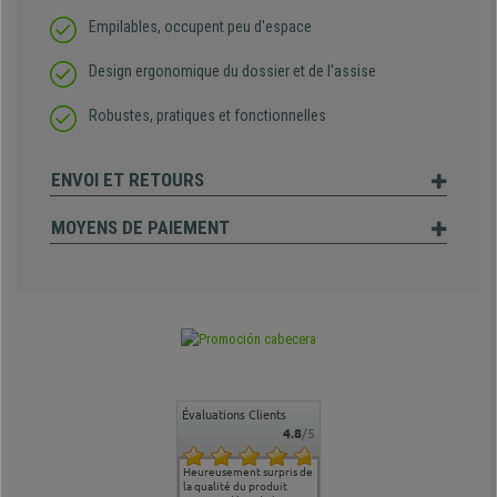
Empilables, occupent peu d'espace
Design ergonomique du dossier et de l'assise
Robustes, pratiques et fonctionnelles
ENVOI ET RETOURS
MOYENS DE PAIEMENT
Évaluations Clients
4.8
/5
commande
Entière satisfaction tant
Heureusement surpris de
Siege confortable qui
service cl
 je tenais
sur le produit que sur les
la qualité du produit
correspond à mes
bien qu'a