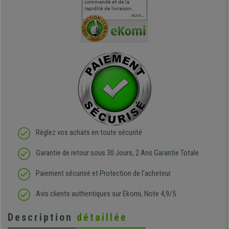
uipe qui
délais de livraison, et
commandé et de la
attentes et mes besoins.
problème 
en
surtout l'accueil
rapidité de livraison.
J'ai pu comparer avec des
abîmé) tou
téléphonique compétent
sièges que l'on trouve
oeuvre po
PLUS...
e
et agréable.
dans les grandes surfaces
ce produit
ivement
de l'aménagement et ne
meilleurs 
regrette pas mon achat.
de l'achat
de belle q
Réglez vos achats en toute sécurité
Garantie de retour sous 30 Jours, 2 Ans Garantie Totale
Paiement sécurisé et Protection de l'acheteur
Avis clients authentiques sur Ekomi, Note 4,9/5
Description
détaillée