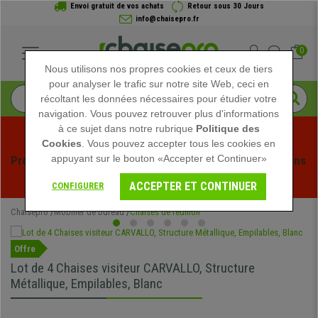
Envoi gratuit de vos achats
Retour sous 30 Jours
info@chaisepro.fr
0
Nous utilisons nos propres cookies et ceux de tiers
pour analyser le trafic sur notre site Web, ceci en
récoltant les données nécessaires pour étudier votre
navigation. Vous pouvez retrouver plus d'informations
à ce sujet dans notre rubrique
Politique des
Cookies
. Vous pouvez accepter tous les cookies en
appuyant sur le bouton «Accepter et Continuer»
Profitez des soldes d'été chez Chaisepro ! Des réductions 
exclusives pour une durée limitée - 
Voir l'offre
 -
ACCEPTER ET CONTINUER
CONFIGURER
Chaisepro
Mobilier de bureau
Chaises de réunion
Offre
Lot de 4 Chaises visiteur CARVALLO, Structure
Métallique, Empilables, Blanc