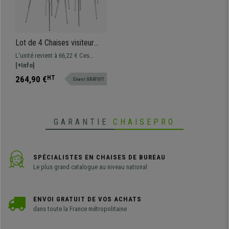
Lot de 4 Chaises visiteur
CARVALLO, Structure
L'unité revient à 66,22 € Ces
Métallique, Empilables, Blanc
chaises visiteur exclusives sont
[+Info]
votre grand allié pour offrir à vos
264,90 €
HT
Envoi GRATUIT
invités ou clients un siège de
qualité. Elle associe design
séduisant, matériaux de qualité et
confort.
GARANTIE
CHAISEPRO
SPÉCIALISTES EN CHAISES DE BUREAU
Le plus grand catalogue au niveau national
ENVOI GRATUIT DE VOS ACHATS
dans toute la France métropolitaine