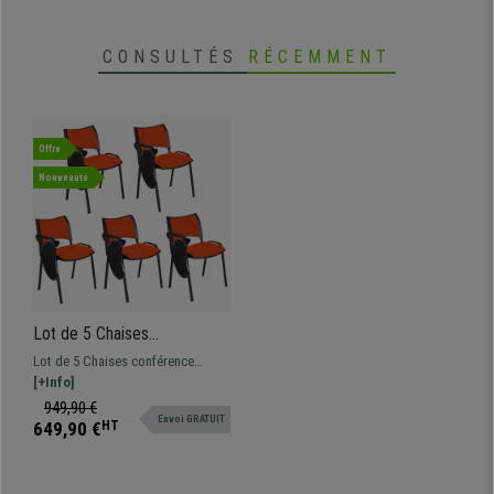
CONSULTÉS
RÉCEMMENT
Offre
Nouveauté
Lot de 5 Chaises
conférence ROMEL AVEC
Lot de 5 Chaises conférence
TABLETTE, Rembourrage
design ROMEL AVEC TABLETTE
[+Info]
Commode, Empilables,
pratiques et fonctionnelles.
949,90 €
Piétement Noir, en Tissu,
Envoi GRATUIT
Confortables, résistantes et avec
649,90 €
HT
Orange
un design moderne sublime.