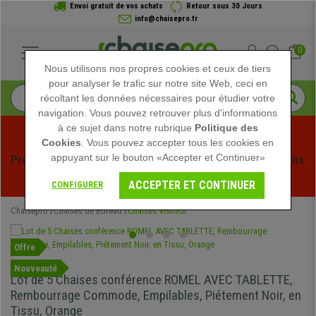
Envoi gratuit de vos achats
Retour sous 30 Jours
info@chaisepro.fr
0
Nous utilisons nos propres cookies et ceux de tiers
pour analyser le trafic sur notre site Web, ceci en
récoltant les données nécessaires pour étudier votre
navigation. Vous pouvez retrouver plus d'informations
à ce sujet dans notre rubrique
Politique des
Cookies
. Vous pouvez accepter tous les cookies en
appuyant sur le bouton «Accepter et Continuer»
Profitez des soldes d'été chez Chaisepro ! Des réductions 
exclusives pour une durée limitée - 
Voir l'offre
 -
ACCEPTER ET CONTINUER
CONFIGURER
Chaisepro
Chaises de Bureau
Chaises Visiteur
Offre
Nouveauté
Lot de 5 Chaises conférence ROMEL AVEC TABLETTE,
Rembourrage Commode, Empilables, Piétement Noir, en
Tissu, Orange