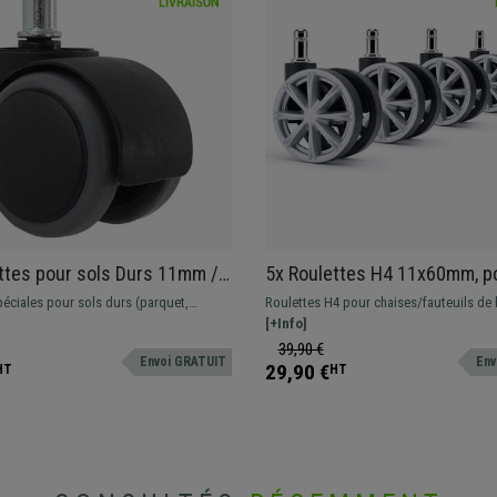
ttes pour sols Durs 11mm /
5x Roulettes H4 11x60mm, p
es Supportent jusqu'à
Moquettés, Design Sportif, e
péciales pour sols durs (parquet,
Roulettes H4 pour chaises/fauteuils de
Spéciales pour parquet,
Plastique, Gris
c.) et tout type de sol. Elle évitent les
Desgin moderne inspiré des jantes auto
[+Info]
...
les marques puisqu'elles disposent d'un
39,90 €
Envoi GRATUIT
Env
plus souple et doux que des roulettes
29,90 €
HT
HT