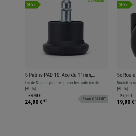
Offre
Offre
5 Patins PAD 10, Axe de 11mm,
5x Roule
Antidérapants, Résistants
50mm Ell
Lot de 5 patins pour remplacer les roulettes de
Roulettes s
150kgs! 
votre chaise de bureau. Profitez de tous les
[+Info]
carrelage, et
[+Info]
carrelage
avantages d'une chaise ergonomique sans roulettes
rayures et 
34,90 €
29,90 €
Envoi GRATUIT
!
revêtement 
24,90 €
19,90 €
HT
standards.