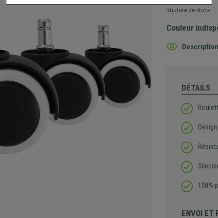
Rupture de stock
Couleur indisp
Description
DÉTAILS
Roulet
Design
Résist
Silenci
100% p
ENVOI ET