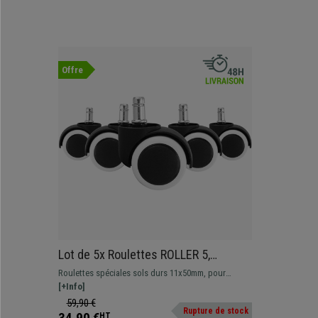
Offre
Lot de 5x Roulettes ROLLER 5,
11x50mm, Sols Durs, Noir et Blanc
Roulettes spéciales sols durs 11x50mm, pour
toutes chaises de bureau, résistance maximale
[+Info]
59,90 €
Rupture de stock
34,90 €
HT