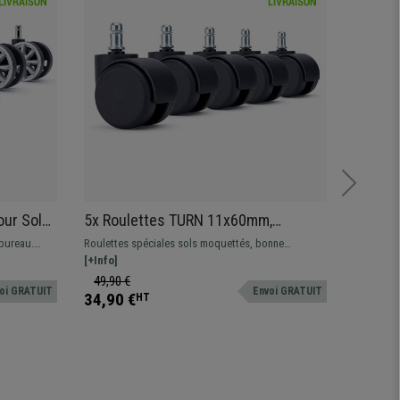
our Sols
5x Roulettes TURN 11x60mm,
5 Roul
n
Supportent jusqu'à 150kg, pour Sols
revête
 bureau.
Roulettes spéciales sols moquettés, bonne
Roulettes
Moquettés, Noir
Gamer,
mobiles.
adhérence et stabilité.
[+Info]
carrelage, 
[+Info]
rayures e
49,90 €
64,90 
oi GRATUIT
Envoi GRATUIT
revêtemen
34,90 €
34,90 
HT
standards