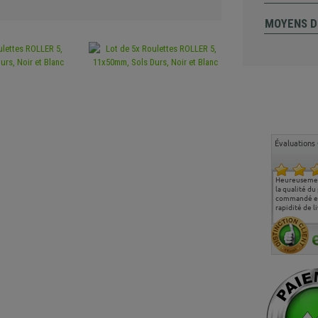
MOYENS D
Évaluations 
Ma deuxième commande
Entière satisfaction tant
Heureusemen
chez chaisepro, je tenais
sur le produit que sur les
la qualité du
à féliciter l'équipe qui
délais de livraison, et
commandé et
m'a toujours bien
surtout l'accueil
rapidité de li
conseillé, très
téléphonique compétent
aimablement je
et agréable.
recommande vivement