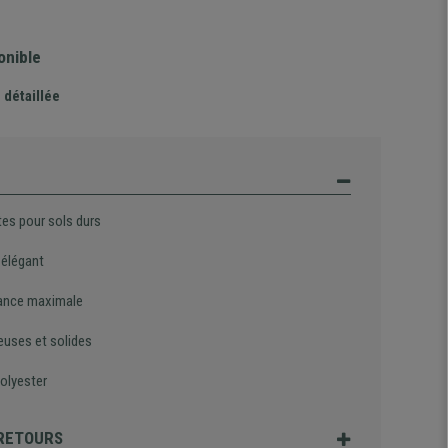
onible
 détaillée
tes pour sols durs
 élégant
ance maximale
euses et solides
olyester
 RETOURS