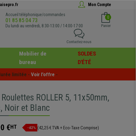
aisepro.fr
Mon Compte
Accueil téléphonique/commandes
0
01 85 85 04 73
Du lundi au vendredi, 8:30-13:00 / 14:00-17:00
Panier
Contactez-nous
Mobilier de
SOLDES
bureau
D'ÉTÉ
urée limitée - 
Voir l'offre
 -
x Roulettes ROLLER 5, 11x50mm,
, Noir et Blanc
90 €
HT
(42,25 € TVA + Eco-Taxe Comprise)
-42%