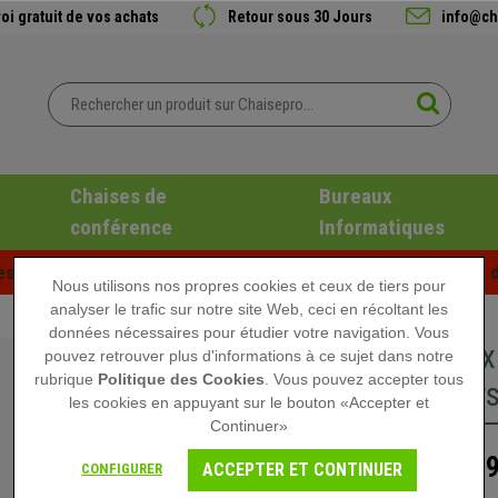
oi gratuit de vos achats
Retour sous 30 Jours
info@ch
Chaises de
Bureaux
conférence
Informatiques
es d'été chez Chaisepro ! Des réductions exclusives pour une d
Nous utilisons nos propres cookies et ceux de tiers pour
analyser le trafic sur notre site Web, ceci en récoltant les
données nécessaires pour étudier votre navigation. Vous
Lot de 5
pouvez retrouver plus d'informations à ce sujet dans notre
rubrique
Politique des Cookies
. Vous pouvez accepter tous
Sols Durs
les cookies en appuyant sur le bouton «Accepter et
Continuer»
34,
59,90 €
ACCEPTER ET CONTINUER
CONFIGURER