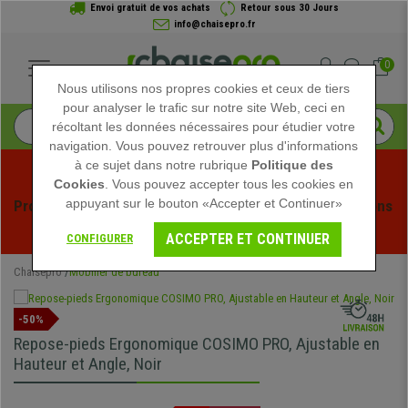
Envoi gratuit de vos achats
Retour sous 30 Jours
info@chaisepro.fr
0
Nous utilisons nos propres cookies et ceux de tiers
pour analyser le trafic sur notre site Web, ceci en
récoltant les données nécessaires pour étudier votre
navigation. Vous pouvez retrouver plus d'informations
à ce sujet dans notre rubrique
Politique des
Cookies
. Vous pouvez accepter tous les cookies en
appuyant sur le bouton «Accepter et Continuer»
Profitez des soldes d'été chez Chaisepro ! Des réductions 
exclusives pour une durée limitée - 
Voir l'offre
 -
ACCEPTER ET CONTINUER
CONFIGURER
Chaisepro
Mobilier de bureau
-50%
Repose-pieds Ergonomique COSIMO PRO, Ajustable en
Hauteur et Angle, Noir