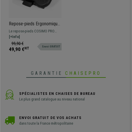
Repose-pieds Ergonomique
COSIMO PRO, Ajustable en
Le repose-pieds COSIMO PRO
Hauteur et Angle, Noir
sera idéal pour conserver une
[+Info]
posture correcte et saine à votre
99,90 €
Envoi GRATUIT
bureau. Ajustable en hauteur et
49,90 €
HT
angle, surface antidérapante, et de
grande qualité.
GARANTIE
CHAISEPRO
SPÉCIALISTES EN CHAISES DE BUREAU
Le plus grand catalogue au niveau national
ENVOI GRATUIT DE VOS ACHATS
dans toute la France métropolitaine