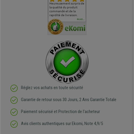
commande
Entière satisfaction tant
Heureusement surpris de
Siege confortable qui
service cl
 je tenais
sur le produit que sur les
la qualité du produit
correspond à mes
bien qu'a
uipe qui
délais de livraison, et
commandé et de la
attentes et mes besoins.
problème 
en
surtout l'accueil
rapidité de livraison.
J'ai pu comparer avec des
abîmé) tou
téléphonique compétent
sièges que l'on trouve
oeuvre po
PLUS...
e
et agréable.
dans les grandes surfaces
ce produit
ivement
de l'aménagement et ne
meilleurs 
regrette pas mon achat.
de l'achat
de belle q
Réglez vos achats en toute sécurité
Garantie de retour sous 30 Jours, 2 Ans Garantie Totale
Paiement sécurisé et Protection de l'acheteur
Avis clients authentiques sur Ekomi, Note 4,9/5