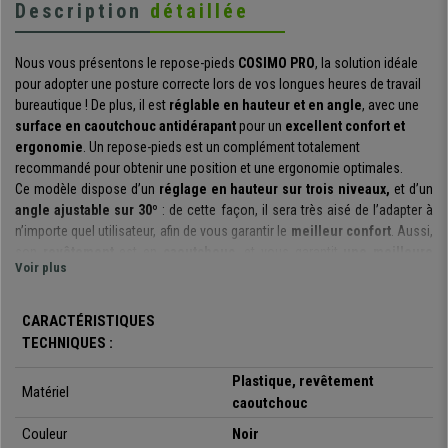
Description
détaillée
Nous vous présentons le repose-pieds
COSIMO PRO
, la solution idéale
pour adopter une posture correcte lors de vos longues heures de travail
bureautique ! De plus, il est
réglable en hauteur et en angle
, avec une
surface en caoutchouc antidérapant
pour un
excellent confort et
ergonomie
. Un repose-pieds est un complément totalement
recommandé pour obtenir une position et une ergonomie optimales.
Ce modèle dispose d’un
réglage en hauteur sur trois niveaux,
et d’un
angle ajustable sur 30º
: de cette façon, il sera très aisé de l’adapter à
n’importe quel utilisateur, afin de vous garantir le
meilleur confort
. Aussi,
son
revêtement
est en
caoutchouc,
et vous garantit
une meilleure
Voir plus
adhérence
, pour plus de
stabilité
.
Les
matériaux de fabrication
de ce modèle sont
très résistants
et
de
CARACTÉRISTIQUES
grande qualité
, afin de vous garantir un produit
durable
pour une
TECHNIQUES :
utilisation quotidienne intensive
. Ce repose-pieds pourra vous
accompagner aussi bien dans votre environnement professionnel, qu’à la
Plastique, revêtement
Matériel
maison pour vos moments de détente.
caoutchouc
Il est démontré que l’utilisation d’un repose-pieds
améliore la
Couleur
Noir