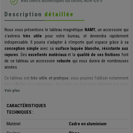
Avis clients authentiques sur Ekomi, Note 4,9/5
Description
détaillée
Nous vous présentons le tableau magnétique
NAMY
, un accessoire qui
s’avèrera
très utile
pour votre bureau, et deviendra rapidement
indispensable. Il pourra s’adapter à n'importe quel espace grâce à sa
conception simple
avec sa
surface laquée blanche, résistante aux
rayures
. Ses
excellents matériaux
et la
qualité de ses finitions
font
de ce tableau un accessoire
robuste
qui vous durera de nombreuses
années.
Ce tableau est
très utile et pratique
, vous pourrez l’utiliser notamment
pour afficher vos calendriers, des notes, ou tout autre élément que vous
souhaitez mettre en évidence. De plus, les éléments magnétiques inclus
Voir plus
rendront cette tâche beaucoup plus simple :
3 marqueurs, 1 effaceur et
12 aimants
. Il deviendra sans aucun doute un accessoire indispensable
CARACTÉRISTIQUES
dans votre bureau, et vous accompagnera au quotidien !
TECHNIQUES :
Les matériaux choisis pour la fabrication
de ce tableau sont
Matériel
Cadre en aluminium
d’excellente qualité
. Sa
structure en aluminium
est
solide et stable
.
Aussi, ce tableau est disponible en
plusieurs versions et tailles
, afin