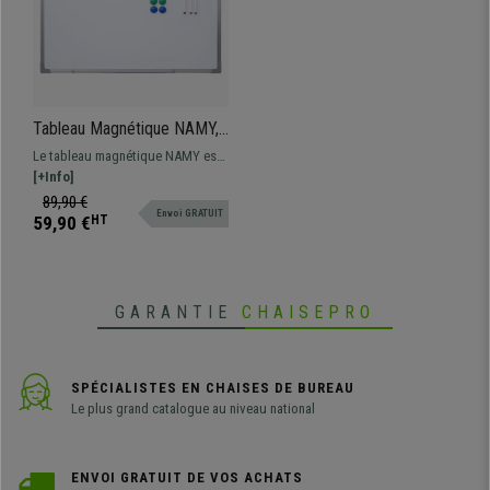
Tableau Magnétique NAMY,
60x45 cm, avec Crochets
Le tableau magnétique NAMY est
de Fixation, Accessoires
le complément idéal pour votre
[+Info]
Inclus
bureau. Comprend des
89,90 €
Envoi GRATUIT
accessoires et des crochets
59,90 €
HT
mobiles pour la fixation.
GARANTIE
CHAISEPRO
SPÉCIALISTES EN CHAISES DE BUREAU
Le plus grand catalogue au niveau national
ENVOI GRATUIT DE VOS ACHATS