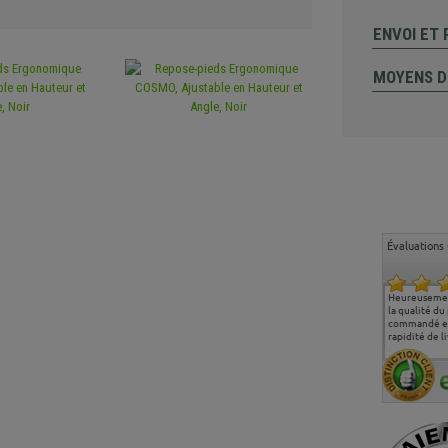
ENVOI ET
MOYENS D
Évaluations 
Ma deuxième commande
Entière satisfaction tant
Heureusemen
chez chaisepro, je tenais
sur le produit que sur les
la qualité du
à féliciter l'équipe qui
délais de livraison, et
commandé et
m'a toujours bien
surtout l'accueil
rapidité de li
conseillé, très
téléphonique compétent
aimablement je
et agréable.
recommande vivement