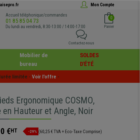
aisepro.fr
Mon Compte
Accueil téléphonique/commandes
0
01 85 85 04 73
Du lundi au vendredi, 8:30-13:00 / 14:00-17:00
Panier
Contactez-nous
Mobilier de
SOLDES
bureau
D'ÉTÉ
urée limitée - 
Voir l'offre
 -
ieds Ergonomique COSMO,
 en Hauteur et Angle, Noir
90 €
HT
(60,25 € TVA + Eco-Taxe Comprise)
-29%