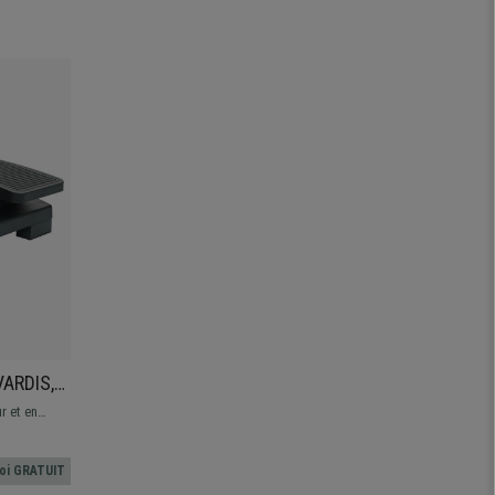
VARDIS,
ngle,
r et en
 bureau !
oi GRATUIT