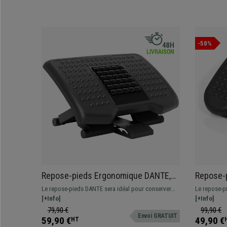
-50%
Repose-pieds Ergonomique DANTE,
Repose-
Ajustable en Hauteur et Angle, Noir
PRO, Aju
Le repose-pieds DANTE sera idéal pour conserver
Le repose-p
Noir
une posture correcte et saine à votre bureau.
[+Info]
conserver un
[+Info]
Ajustable en hauteur et angle, avec rouleaux de
bureau. Ajus
79,90 €
99,90 €
Envoi GRATUIT
massage.
antidérapant
59,90 €
49,90 €
HT