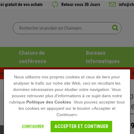
oi gratuit de vos achats
Retour sous 30 Jours
info@ch
Chaises de
Bureaux
conférence
Informatiques
es d'été chez Chaisepro ! Des réductions exclusives pour une d
Nous utilisons nos propres cookies et ceux de tiers pour
analyser le trafic sur notre site Web, ceci en récoltant les
données nécessaires pour étudier votre navigation. Vous
Repose-p
pouvez retrouver plus d'informations à ce sujet dans notre
rubrique
Politique des Cookies
. Vous pouvez accepter tous
Ajustable
les cookies en appuyant sur le bouton «Accepter et
Continuer»
49,
69,90 €
ACCEPTER ET CONTINUER
CONFIGURER