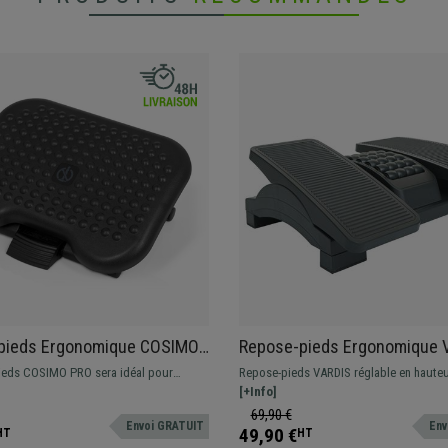
pieds Ergonomique COSIMO
Repose-pieds Ergonomique 
stable en Hauteur et Angle,
Ajustable en Hauteur et en A
ieds COSIMO PRO sera idéal pour
Repose-pieds VARDIS réglable en hauteu
Noir
e posture correcte et saine à votre
angle. Le complément parfait pour votre
[+Info]
table en hauteur et angle, surface
69,90 €
Envoi GRATUIT
Env
e, et de grande qualité.
49,90 €
HT
HT