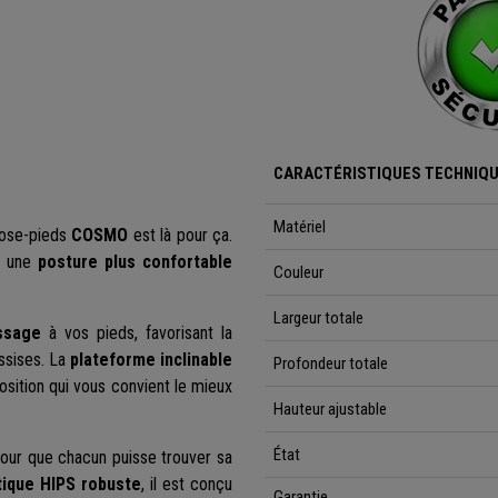
CARACTÉRISTIQUES TECHNIQU
Matériel
ose-pieds
COSMO
est là pour ça.
er une
posture plus confortable
Couleur
Largeur totale
ssage
à vos pieds, favorisant la
ssises. La
plateforme inclinable
Profondeur totale
osition qui vous convient le mieux
Hauteur ajustable
État
our que chacun puisse trouver sa
tique HIPS robuste
, il est conçu
Garantie