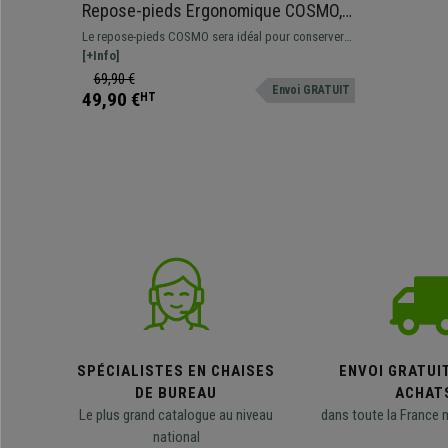
Repose-pieds Ergonomique COSMO,
Ajustable en Hauteur et Angle, Noir
Le repose-pieds COSMO sera idéal pour conserver
une posture correcte et saine à votre bureau.
[+Info]
Ajustable en hauteur et angle.
69,90 €
Envoi GRATUIT
49,90 €
HT
SPÉCIALISTES EN CHAISES
ENVOI GRATUI
DE BUREAU
ACHAT
Le plus grand catalogue au niveau
dans toute la France 
national