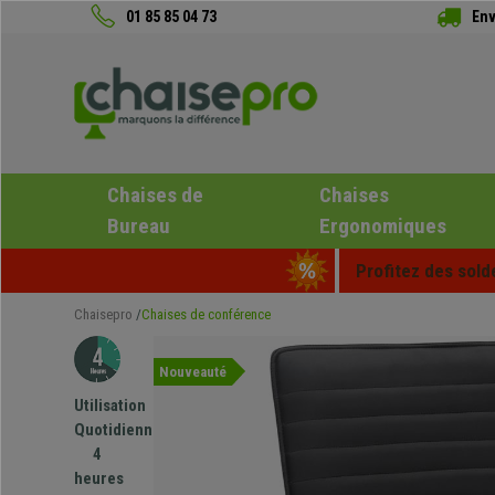
01 85 85 04 73
Env
Chaises de
Chaises
Bureau
Ergonomiques
Profitez des sold
Chaisepro
Chaises de conférence
Nouveauté
Utilisation
Quotidienne
4
heures