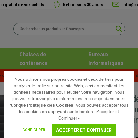
oi gratuit de vos achats
Retour sous 30 Jours
info@ch
Chaises de
Bureaux
conférence
Informatiques
es d'été chez Chaisepro ! Des réductions exclusives pour une d
Nous utilisons nos propres cookies et ceux de tiers pour
analyser le trafic sur notre site Web, ceci en récoltant les
données nécessaires pour étudier votre navigation. Vous
Chaise d
pouvez retrouver plus d'informations à ce sujet dans notre
rubrique
Politique des Cookies
. Vous pouvez accepter tous
Métalliqu
les cookies en appuyant sur le bouton «Accepter et
Cuir, Noi
Continuer»
ACCEPTER ET CONTINUER
CONFIGURER