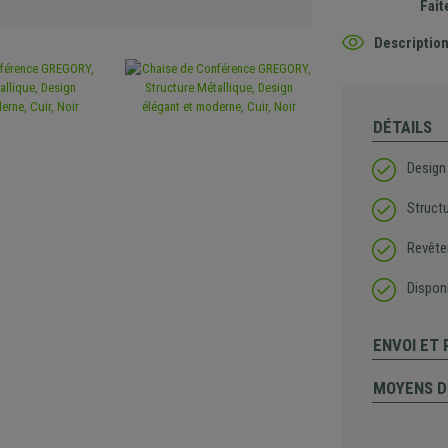
Fait
Description
DÉTAILS
Design
Structu
Revête
Disponi
ENVOI ET
MOYENS D