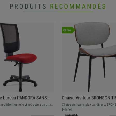
PRODUITS
RECOMMANDÉS
Offre
de bureau PANDORA SANS
Chaise Visiteur BRONSON TI
RS, Dossier Ajustable en
Design Exclusif, Structure en
 multifontionnelle et robuste à un prix
Chaise visiteur, style scandinave, BRON
Rembourrage épais, Rouge
Crème
Cette magnifique chaise est idéale pour
modèle unique, disponible en cuir synth
[+Info]
ion quotidienne, disponible en
tissu
159,90 €