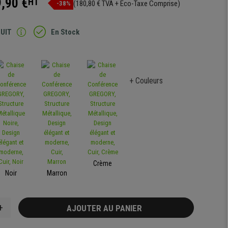
,90 €
HT
(180,80 € TVA + Eco-Taxe Comprise)
-38%
TUIT
En Stock
+ Couleurs
Crème
Noir
Marron
+
AJOUTER AU PANIER