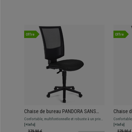
Offre
Offre
Chaise de bureau PANDORA SANS
Chaise 
ACCOUDOIRS CUIR, Dossier Ajustable
ACCOUDOI
Confortable, multifontionnelle et robuste à un prix
Confortable,
en Maille, Rembourrage épais, Noir
Maille, 
imbattable. Cette magnifique chaise est idéale pour
[+Info]
imbattable. 
[+Info]
une utilisation quotidienne, disponible en
une utilisat
279,90 €
279,90 €