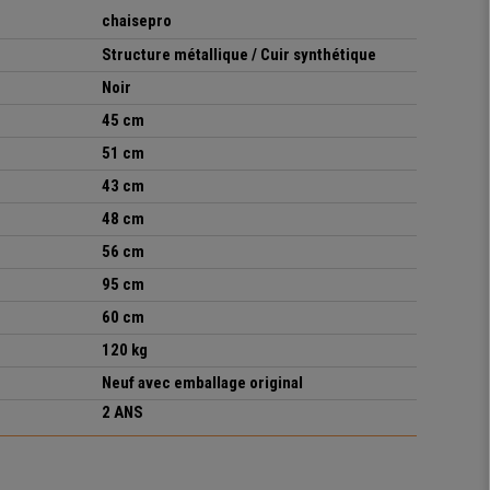
chaisepro
Structure métallique / Cuir synthétique
Noir
45 cm
51 cm
43 cm
48 cm
56 cm
95 cm
60 cm
120 kg
Neuf avec emballage original
2 ANS