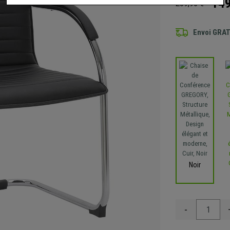
149
239,90 €
Envoi GRA
Noir
-