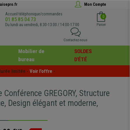
aisepro.fr
Mon Compte
Accueil téléphonique/commandes
0
01 85 85 04 73
Du lundi au vendredi, 8:30-13:00 / 14:00-17:00
Panier
Contactez-nous
Mobilier de
SOLDES
bureau
D'ÉTÉ
urée limitée - 
Voir l'offre
 -
e Conférence GREGORY, Structure
e, Design élégant et moderne,
r