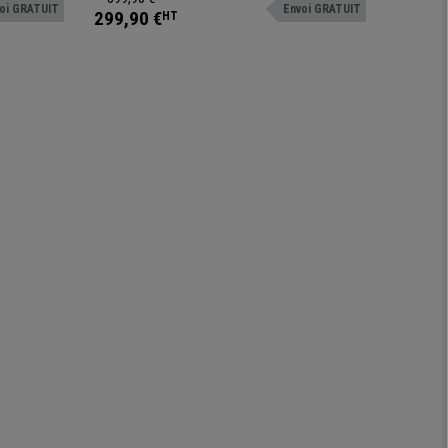
oi GRATUIT
Envoi GRATUIT
jusqu'à 150 kg
299,90 €
219,90
HT