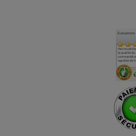
Évaluations 
Ma deuxième commande
Entière satisfaction tant
Heureusemen
chez chaisepro, je tenais
sur le produit que sur les
la qualité du
à féliciter l'équipe qui
délais de livraison, et
commandé et
m'a toujours bien
surtout l'accueil
rapidité de li
conseillé, très
téléphonique compétent
aimablement je
et agréable.
recommande vivement