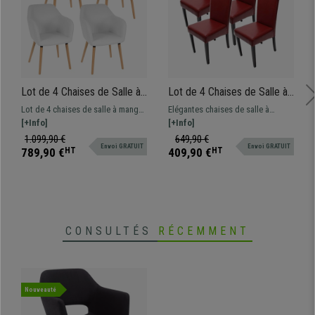
Lot de 4 Chaises de Salle à
Lot de 4 Chaises de Salle à
Manger TULIO, en Cuir
Manger NOVARA II CUIR
Lot de 4 chaises de salle à manger
Elégantes chaises de salle à
Blanc, Pieds Hêtre
AUTHENTIQUE Rouge,
TULIO au style rétro, revêtement
[+Info]
manger, très bon rapport qualité-
[+Info]
Pieds Noirs
en cuir synthétique de grande
prix. Cuir authentique de haute
1.099,90 €
649,90 €
Envoi GRATUIT
Envoi GRATUIT
qualité. Structure en bois solide.
qualité
789,90 €
HT
409,90 €
HT
CONSULTÉS
RÉCEMMENT
Nouveauté