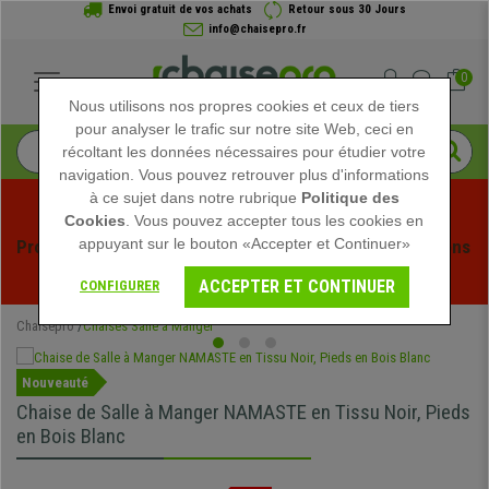
Envoi gratuit de vos achats
Retour sous 30 Jours
info@chaisepro.fr
0
Nous utilisons nos propres cookies et ceux de tiers
pour analyser le trafic sur notre site Web, ceci en
récoltant les données nécessaires pour étudier votre
navigation. Vous pouvez retrouver plus d'informations
à ce sujet dans notre rubrique
Politique des
Cookies
. Vous pouvez accepter tous les cookies en
appuyant sur le bouton «Accepter et Continuer»
Profitez des soldes d'été chez Chaisepro ! Des réductions 
exclusives pour une durée limitée - 
Voir l'offre
 -
ACCEPTER ET CONTINUER
CONFIGURER
Chaisepro
Chaises Salle à Manger
Nouveauté
Chaise de Salle à Manger NAMASTE en Tissu Noir, Pieds
en Bois Blanc