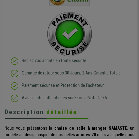
regrette pas mon achat.
de l'achat
de belle q
Réglez vos achats en toute sécurité
Garantie de retour sous 30 Jours, 2 Ans Garantie Totale
Paiement sécurisé et Protection de l'acheteur
Avis clients authentiques sur Ekomi, Note 4,9/5
Description
détaillée
Nous vous présentons la
chaise de salle à manger NAMASTE
, un
modèle au design inspiré de nos belles
années 70
mais à laquelle nous