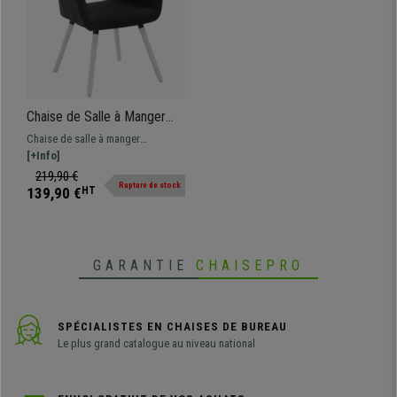
Chaise de Salle à Manger
NAMASTE en Tissu Noir,
Chaise de salle à manger
Pieds en Bois Blanc
NAMASTE, un modèle au design
[+Info]
exclusif et très confortable qui
219,90 €
Rupture de stock
possède une assise et un dossier
139,90 €
HT
rembourrés.
GARANTIE
CHAISEPRO
SPÉCIALISTES EN CHAISES DE BUREAU
Le plus grand catalogue au niveau national