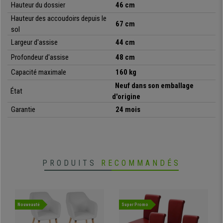
qualité à un prix très compétitif, avec une garantie de deux ans et le
Hauteur du dossier
46 cm
meilleur service après-vente
possible. Ne manquez pas
cette
Hauteur des accoudoirs depuis le
67 cm
occasion
!
sol
Largeur d'assise
44
cm
Profondeur d'assise
48
cm
•
Design exclusif très séduisant
• Très commode
, assise et dossier rembourrés
Capacité maximale
160 kg
•
Structure en métal très résistant
Neuf dans son emballage
État
• Revêtement en tissu de qualité
d'origine
Garantie
24 mois
PRODUITS
RECOMMANDÉS
Nouveauté
Super Promo