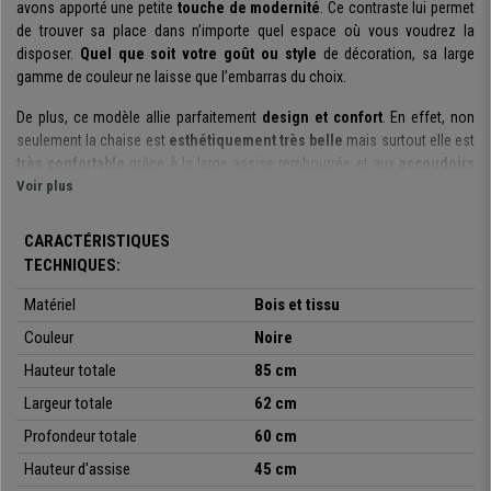
avons apporté une petite
touche de modernité
. Ce contraste lui permet
de trouver sa place dans n’importe quel espace où vous voudrez la
disposer.
Quel que soit votre goût ou style
de décoration, sa large
gamme de couleur ne laisse que l’embarras du choix.
De plus, ce modèle allie parfaitement
design et confort
. En effet, non
seulement la chaise est
esthétiquement très belle
mais surtout elle est
très confortable
grâce à la large assise rembourrée et aux
accoudoirs
intégrés
Voir plus
à la structure qui procurent une sensation enveloppante.
Le revêtement de la chaise, lui, est
en tissu de haute qualité
, doux,
CARACTÉRISTIQUES
résistant et facile à entretenir et à nettoyer. Un simple chiffon imbibé
TECHNIQUES:
d'eau tiède suffit en effet pour le nettoyage. Quant à ses pieds, ils sont en
bois massif
et garantissent une
excellente stabilité d'assise
. D’ailleurs,
Matériel
Bois et tissu
nous avons également voulu intégrer une large gamme de couleurs à
Couleur
Noire
ceux-ci afin de pouvoir personnaliser la chaise selon vos besoins. De
plus, dans un souci du détail, nous avons équipé ces pieds de pastilles
Hauteur totale
85 cm
anti-rayures et antidérapantes
.
Largeur totale
62 cm
Comme démonstration de la
qualité et de la solidité
du produit, vous
Profondeur totale
60 cm
constaterez qu’il supporte un poids allant
jusqu'à 160 kg de poids
. Sur
Hauteur d'assise
45 cm
Chaisepro, vous pouvez trouver cette chaise élégante, résistante et de