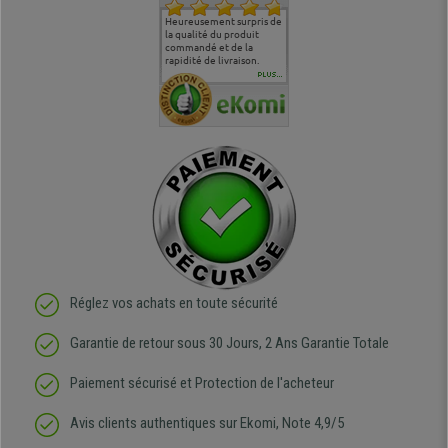
commande
Entière satisfaction tant
Heureusement surpris de
Siege confortable qui
service cl
 je tenais
sur le produit que sur les
la qualité du produit
correspond à mes
bien qu'a
uipe qui
délais de livraison, et
commandé et de la
attentes et mes besoins.
problème 
en
surtout l'accueil
rapidité de livraison.
J'ai pu comparer avec des
abîmé) tou
téléphonique compétent
sièges que l'on trouve
oeuvre po
PLUS...
e
et agréable.
dans les grandes surfaces
ce produit
ivement
de l'aménagement et ne
meilleurs 
regrette pas mon achat.
de l'achat
de belle q
Réglez vos achats en toute sécurité
Garantie de retour sous 30 Jours, 2 Ans Garantie Totale
Paiement sécurisé et Protection de l'acheteur
Avis clients authentiques sur Ekomi, Note 4,9/5