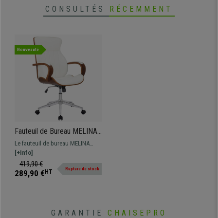
CONSULTÉS
RÉCEMMENT
Nouveauté
Fauteuil de Bureau MELINA,
Mécanisme Basculant,
Le fauteuil de bureau MELINA
Structure en Bois, Cuir Blanc
vous surprendra grâce à son
[+Info]
design élégant et son confort
419,90 €
Rupture de stock
exceptionnel.
289,90 €
HT
GARANTIE
CHAISEPRO