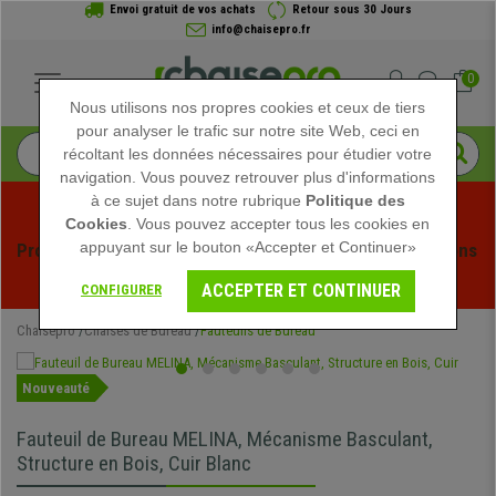
Envoi gratuit de vos achats
Retour sous 30 Jours
info@chaisepro.fr
0
Nous utilisons nos propres cookies et ceux de tiers
pour analyser le trafic sur notre site Web, ceci en
récoltant les données nécessaires pour étudier votre
navigation. Vous pouvez retrouver plus d'informations
à ce sujet dans notre rubrique
Politique des
Cookies
. Vous pouvez accepter tous les cookies en
appuyant sur le bouton «Accepter et Continuer»
Profitez des soldes d'été chez Chaisepro ! Des réductions 
exclusives pour une durée limitée - 
Voir l'offre
 -
ACCEPTER ET CONTINUER
CONFIGURER
Chaisepro
Chaises de Bureau
Fauteuils de Bureau
Nouveauté
Fauteuil de Bureau MELINA, Mécanisme Basculant,
Structure en Bois, Cuir Blanc