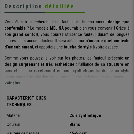
Description
détaillée
Vous êtes à la recherche d’un fauteuil de bureau
aussi design que
confortable
? Le modèle
MELINA
pourrait bien vous convenir ! Grâce à
son
grand confort
, vous pourrez utiliser ce fauteuil durant de longues
heures sans aucune douleur. Il sera idéal pour
n’importe quel contexte
d’ameublement
, et apportera une
touche de style
à votre espace !
Comme vous pouvez le voir sur les photos, ce fauteuil présente u
n
design surprenant et très esthétique
: l’alliance de sa
structure en
bois
et de son
revêtement en cuir synthétique
lui donne un
style
scandinave
très tendance
, qui ne passera certainement pas inaperçu,
aussi bien dans votre bureau qu’à la maison.
Voir plus
Ce modèle est non seulement
très joli et design
, mais il est également
CARACTÉRISTIQUES
très confortable
. Son dossier, son assise et ses accoudoirs sont
TECHNIQUES :
rembourrés, afin de vous garantir une
expérience agréable
et ce même
après
plusieurs heures d’utilisation.
De plus, ce fauteuil présente des
Matériel
Cuir synthétique
formes enveloppantes
, qui accueilleront votre dos de façon optimale,
Couleur
Blanc
pour
un meilleur soutien
.
Hauteur de l'assise
45-53 cm