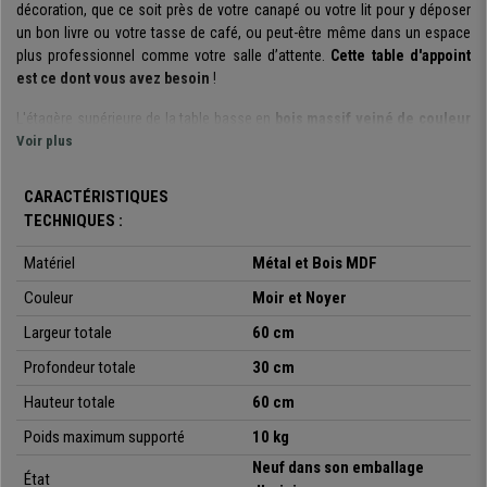
décoration, que ce soit près de votre canapé ou votre lit pour y déposer
un bon livre ou votre tasse de café, ou peut-être même dans un espace
plus professionnel comme votre salle d’attente.
Cette table d'appoint
est ce dont vous avez besoin
!
L'étagère supérieure de la table basse en
bois massif veiné de couleur
noye
Voir plus
r et la structure noire en métal robuste sont
faciles à nettoyer et à
entreteni
r et sont conçus pour durer dans le temps.
CARACTÉRISTIQUES
Ses dimensions sont idéales de 60x30 et 60 cm et elle possède
2
TECHNIQUES :
niveaux de rangements
. En effet, la partie inférieure de la table basse
dispose d'une
grille métallique pratique
qui donne une
touche
Matériel
Métal et Bois MDF
originale
mais surtout permet de ranger des objets tels que des livres,
des documents, des coussins et tout ceci pour une
capacité de charge
Couleur
Moir et Noyer
de 10kg.
Largeur totale
60 cm
Finalement nous avons pensé au moindre détail, puisque la table est
Profondeur totale
30 cm
fournie avec
des pieds réglables et dotés eux-mêmes de protections
.
Hauteur totale
60 cm
Cela signifie que même si elle est positionnée sur des surfaces qui ne
sont pas parfaitement planes, la table restera stable et les
protections
Poids maximum supporté
10 kg
éviteront les rayures disgracieuses sur votre sol
.
Neuf dans son emballage
État