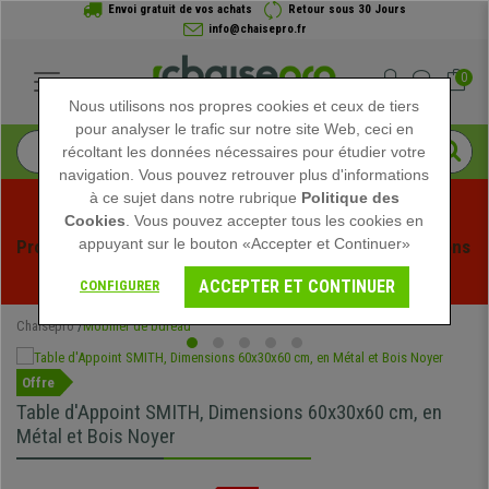
Envoi gratuit de vos achats
Retour sous 30 Jours
info@chaisepro.fr
0
Nous utilisons nos propres cookies et ceux de tiers
pour analyser le trafic sur notre site Web, ceci en
récoltant les données nécessaires pour étudier votre
navigation. Vous pouvez retrouver plus d'informations
à ce sujet dans notre rubrique
Politique des
Cookies
. Vous pouvez accepter tous les cookies en
appuyant sur le bouton «Accepter et Continuer»
Profitez des soldes d'été chez Chaisepro ! Des réductions 
exclusives pour une durée limitée - 
Voir l'offre
 -
ACCEPTER ET CONTINUER
CONFIGURER
Chaisepro
Mobilier de bureau
Offre
Table d'Appoint SMITH, Dimensions 60x30x60 cm, en
Métal et Bois Noyer