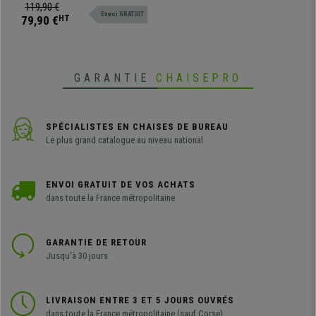
moderne de style industriel
119,90 €
Envoi GRATUIT
79,90 €
HT
GARANTIE
CHAISEPRO
SPÉCIALISTES EN CHAISES DE BUREAU
Le plus grand catalogue au niveau national
ENVOI GRATUIT DE VOS ACHATS
dans toute la France métropolitaine
GARANTIE DE RETOUR
Jusqu'à 30 jours
LIVRAISON ENTRE 3 ET 5 JOURS OUVRÉS
dans toute la France métropolitaine (sauf Corse)