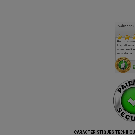
Évaluations 
Ma deuxième commande
Entière satisfaction tant
Heureusemen
chez chaisepro, je tenais
sur le produit que sur les
la qualité du
à féliciter l'équipe qui
délais de livraison, et
commandé et
m'a toujours bien
surtout l'accueil
rapidité de li
conseillé, très
téléphonique compétent
aimablement je
et agréable.
recommande vivement
CARACTÉRISTIQUES TECHNIQU