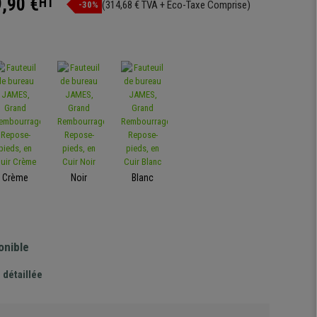
,90 €
HT
(314,68 € TVA + Eco-Taxe Comprise)
-30%
Crème
Noir
Blanc
onible
 détaillée