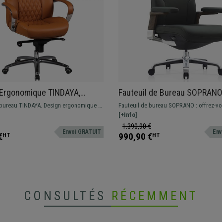
 Ergonomique TINDAYA,
Fauteuil de Bureau SOPRANO
xclusif, Revêtement, en Cuir
Excellente Qualité, Design Ra
 bureau TINDAYA. Design ergonomique et
Fauteuil de bureau SOPRANO : offrez-vo
que, Marron Clair
Exclusif, Cuir Authentique, V
t avec des coutures apparentes.
en termes de design, qualité et confort. 
[+Info]
ec des matériaux de première qualité et
professionnelle 8h.
1.390,90 €
Envoi GRATUIT
Env
n cuir véritable.
€
990,90 €
HT
HT
CONSULTÉS
RÉCEMMENT