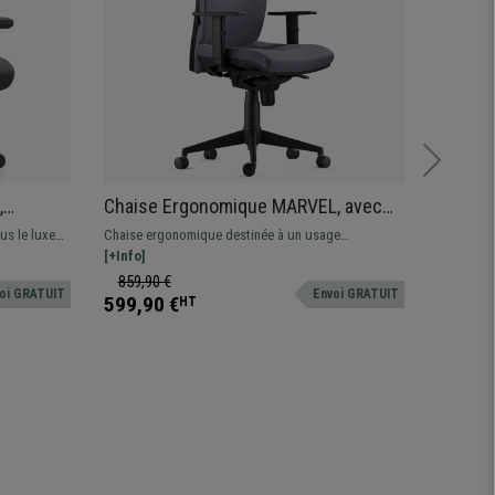
,
Chaise Ergonomique MARVEL, avec
Fauteu
ffiné et
Appui-tête et Support Lombaire, en
élégan
us le luxe
Chaise ergonomique destinée à un usage
Fauteuil 
ert
Tissu, Gris
authent
Utilisation
professionnel avec dossier ajustable, support
[+Info]
tapissé en
[+Info]
lombaire et accoudoirs réglables en hauteur.
piétement
859,90 €
559,90
oi GRATUIT
Envoi GRATUIT
599,90 €
HT