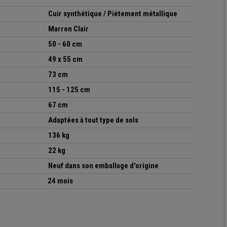
Cuir synthétique / Piétement métallique
Marron Clair
50 - 60 cm
49 x 55 cm
73 cm
115 - 125 cm
67 cm
Adaptées à tout type de sols
136 kg
22 kg
Neuf dans son emballage d'origine
24 mois