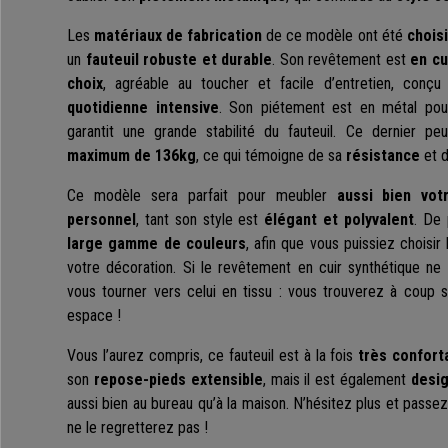
Les
matériaux de fabrication
de ce modèle ont été
choisi
un
fauteuil robuste et durable
. Son revêtement est
en cu
choix
, agréable au toucher et facile d’entretien, conç
quotidienne intensive
. Son piétement est en métal po
garantit une grande stabilité du fauteuil. Ce dernier peu
maximum de 136kg
, ce qui témoigne de sa
résistance
et 
Ce modèle sera parfait pour meubler
aussi bien vo
personnel
, tant son style est
élégant et polyvalent
. De 
large gamme de couleurs
, afin que vous puissiez choisir
votre décoration. Si le revêtement en cuir synthétique n
vous tourner vers celui en tissu : vous trouverez à coup s
espace !
Vous l’aurez compris, ce fauteuil est à la fois
très confort
son
repose-pieds extensible
, mais il est également
desig
aussi bien au bureau qu’à la maison. N’hésitez plus et pass
ne le regretterez pas !