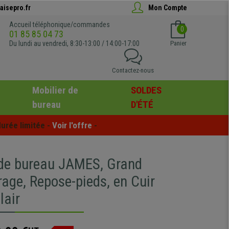
aisepro.fr
Mon Compte
Accueil téléphonique/commandes
0
01 85 85 04 73
Du lundi au vendredi, 8:30-13:00 / 14:00-17:00
Panier
Contactez-nous
Mobilier de
SOLDES
bureau
D'ÉTÉ
urée limitée - 
Voir l'offre
 -
 de bureau JAMES, Grand
age, Repose-pieds, en Cuir
lair