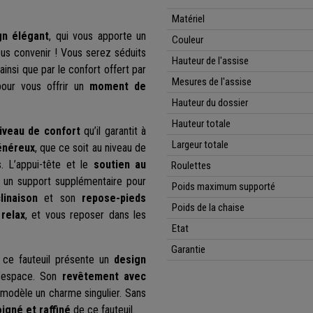
Matériel
n élégant
, qui vous apporte un
Couleur
ous convenir ! Vous serez séduits
Hauteur de l'assise
insi que par le confort offert par
Mesures de l'assise
 pour vous offrir un
moment de
Hauteur du dossier
Hauteur totale
iveau de confort
qu’il garantit à
Largeur totale
énéreux
, que ce soit au niveau de
. L’appui-tête et le
soutien au
Roulettes
 un support supplémentaire pour
Poids maximum supporté
linaison
et son
repose-pieds
Poids de la chaise
relax
, et vous reposer dans les
Etat
Garantie
, ce fauteuil présente un
design
d’espace. Son
revêtement avec
 modèle un charme singulier. Sans
oigné et raffiné
de ce fauteuil.