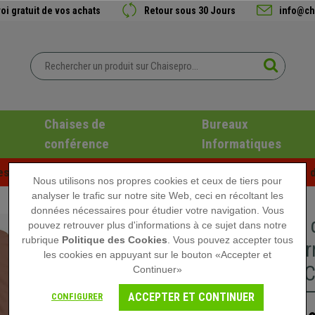
oi gratuit de vos achats
Retour sous 30 Jours
info@ch
Chaises de
Bureaux
conférence
Informatiques
es d'été chez Chaisepro ! Des réductions exclusives pour une d
Nous utilisons nos propres cookies et ceux de tiers pour
analyser le trafic sur notre site Web, ceci en récoltant les
données nécessaires pour étudier votre navigation. Vous
Fauteuil
pouvez retrouver plus d'informations à ce sujet dans notre
rubrique
Politique des Cookies
. Vous pouvez accepter tous
Rembourr
les cookies en appuyant sur le bouton «Accepter et
Marron C
Continuer»
ACCEPTER ET CONTINUER
CONFIGURER