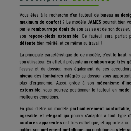
Vous êtes à la recherche d’un fauteuil de bureau au
desig
maximum de confort
? Le modèle
JAMES
pourrait bien v
par le
rembourrage épais
de son assise et de son dossier, a
son
repose-pieds extensible
. Ce fauteuil sera parfait
détente
bien mérité, et ce même au travail !
La principale caractéristique de ce modèle, c’est le
haut n
son utilisateur. En effet, il présente un
rembourrage très g
l’assise et du dossier, mais également de ses accoudoirs
niveau des lombaires
intégrés au dossier vous apportent
plus d’ergonomie. Aussi, grâce à son
mécanisme d’inc
extensible
, vous pourrez positionner le fauteuil en
mode 
meilleures conditions.
En plus d’être un modèle
particulièrement confortable
agréable et élégant
qui pourra s’adapter à tout type 
coutures apparentes
est très esthétique, et apporte à ce
oublier son
piétement métallique
, qui contribue au
style s