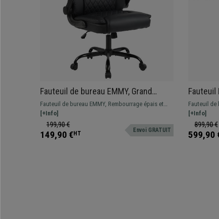
Fauteuil de bureau EMMY, Grand
Fauteuil
Rembourrage, Accoudoirs relevables,
Design E
Fauteuil de bureau EMMY, Rembourrage épais et
Fauteuil de
Cuir, Noir
authenti
confortable, accoudoirs relevables
[+Info]
très élégan
[+Info]
Fabriqué av
199,90 €
899,90 €
Envoi GRATUIT
revêtement e
149,90 €
599,90 
HT