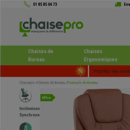
01 85 85 04 73
Env
Chaises de
Chaises
Bureau
Ergonomiques
Profitez des sold
Chaisepro
Chaises de Bureau
Fauteuils de Bureau
Offre
Inclinaison
Synchrone