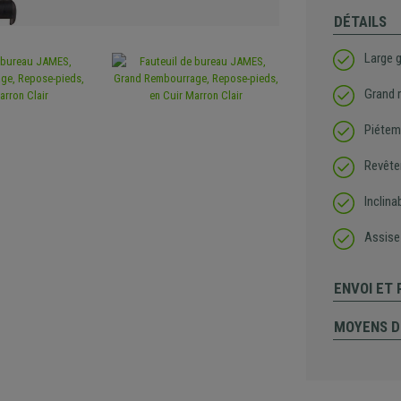
DÉTAILS
Large 
Grand 
Piéteme
Revête
Inclina
Assise
ENVOI ET
MOYENS D